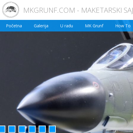
MKGRUNF.COM - MAKETARSKI SA
Početna
Galerija
U radu
MK Grunf
How To
2
3
4
5
6
7