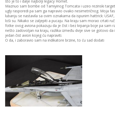
što je to i dalje najbolji legacy Hornet.
Maznuo sam bombe od Tamiyinog Tomcata i uzeo rezinski targeti
ugly rasporedi pa sam ga napravio ovako nesimetričnog. Moja fas
lubanju se nastavila sa ovim oznakama da ispunim hattrick: USAF,
loši su. Nikako se zaljepiti a pucaju. Na kraju sam morao crtati r
fotke ovog aviona pokazuju da je čist i bez krpanja boje pa sam r
nešto zadovoljan na kraju, razlika između dvije sive se gotovo da i ne
jedan čist avion kojeg ću napraviti.
O da, i zaboravio sam na indikatore brzine, to ću sad dodati