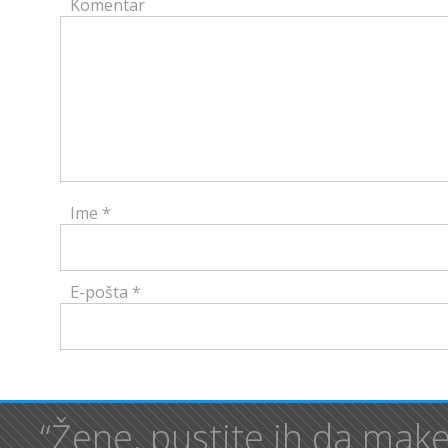
Komentar
Ime
*
E-pošta
*
“Žene, pustite ih da make