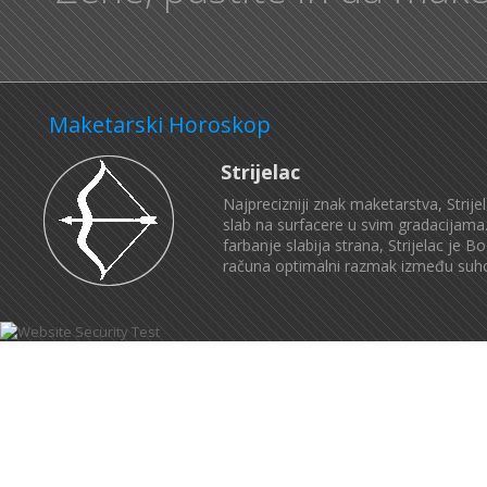
Maketarski Horoskop
Strijelac
Najprecizniji znak maketarstva, Strij
slab na surfacere u svim gradacijama. 
farbanje slabija strana, Strijelac j
računa optimalni razmak između suhog