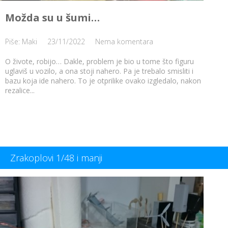
Možda su u šumi…
Piše: Maki
23/11/2022
Nema komentara
O živote, robijo… Dakle, problem je bio u tome što figuru
uglaviš u vozilo, a ona stoji nahero. Pa je trebalo smisliti i
bazu koja ide nahero. To je otprilike ovako izgledalo, nakon
rezalice...
Zrakoplovi 1/48 i manji