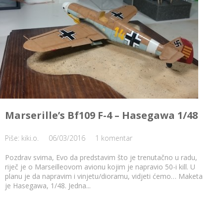
Marserille’s Bf109 F-4 – Hasegawa 1/48
Piše: kiki.o.
06/03/2016
1 komentar
Pozdrav svima, Evo da predstavim što je trenutačno u radu,
riječ je o Marseilleovom avionu kojim je napravio 50-i kill. U
planu je da napravim i vinjetu/dioramu, vidjeti ćemo… Maketa
je Hasegawa, 1/48. Jedna...