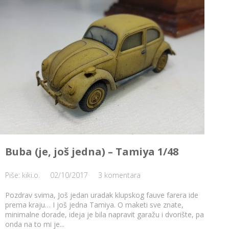
Buba (je, još jedna) – Tamiya 1/48
Piše: kiki.o.
02/10/2017
3 komentara
Pozdrav svima, Još jedan uradak klupskog fauve farera ide
prema kraju… I još jedna Tamiya. O maketi sve znate,
minimalne dorade, ideja je bila napravit garažu i dvorište, pa
onda na to mi je...