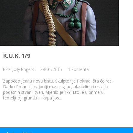
K.U.K. 1/9
Piše: Jolly Rogers
29/01/2015
1 komentar
Započeo jednu novu bistu. Skulptor je Pokrad, šta će reć,
Darko Prenosil, najbolji maser gline, plastelina i ostalih
podatnih stvari i tvari. Mjerilo je 1/9. Eto je u primeru,
temeljnoj, grundu … kapa jos...