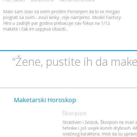
Malo sam stao sa onim prošlim Ferrarijem da bi se mogao
poigrati sa ovim…zvući kinky…nije namjerno. Model Factory
Hiro u zadnjih par godina prebacuje sav fokus na 1/12
makete i čak im uspjeva izbaciti...
“Žene, pustite ih da make
Maketarski Horoskop
Škorpion
Strastven i žestok, Škorpion ne mari 
tehnike i još uvijek koristi drybrush.
snažnog karaktera, misli da su uprav