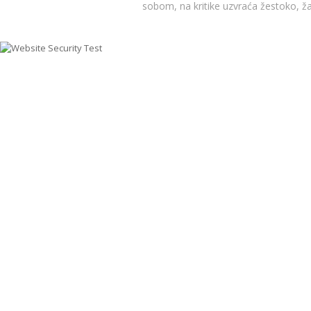
sobom, na kritike uzvraća žestoko, ža