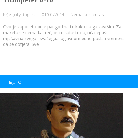
Trumpeter A-10
Piše: Jolly Rogers
01/04/2014
Nema komentara
Ovo je zapoceto prije par godina i nikako da ga završim. Za
maketu se nema kaj reć, osim katastrofa; niš nepaše,
mješavina svega i svačega… uglavnom puno posla i vremena
da se dotjera. Sve...
Figure