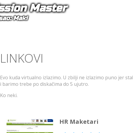
ssion Master
sao: Maki
LINKOVI
Evo kuda virtualno izlazimo. U zbilji ne izlazimo puno jer 
i barimo trebe po diskačima do 5 ujutro.
Ko neki.
HR Maketari