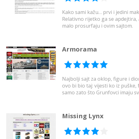
Kako sami kažu… prvi i jedini ma
Relativno rijetko ga se apdejtira, 
malo prosurfaju i ovim sajtom.
Armorama
Najbolji sajt za oklop, figure i 
ovo bi bio taj: vijesti ko iz pušk
samo zato što Grunfovci imaju sv
Missing Lynx