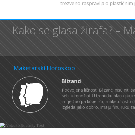
trezveno raspravlja o plastičnim pl
Kako se glasa žirafa? – 
Maketarski Horoskop
Blizanci
Podvojena ličnost. Blizanci nisu niti 
sebi u množini. U trenutku planu pa im
im je žao pa kupe istu maketu čisto 
izgleda jako dobro. Imaju finu ruku za