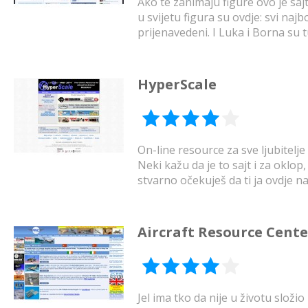
Ako te zanimaju figure ovo je saj
u svijetu figura su ovdje: svi najbol
prijenavedeni. I Luka i Borna su t
HyperScale
On-line resource za sve ljubitelje 
Neki kažu da je to sajt i za oklop
stvarno očekuješ da ti ja ovdje n
Aircraft Resource Cente
Jel ima tko da nije u životu slož