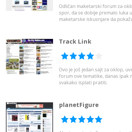
Odličan maketarski forum za oklop.
spor, da se dobije premalo luka 
maketarske iskusnjare da pokažu 
Track Link
Ovo je još jedan sajt za oklop, u
forum ove tematike, danas ipak m
svakako isplati pratiti.
planetFigure