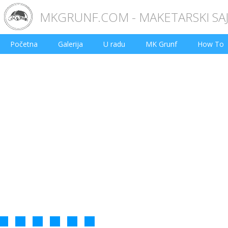
MKGRUNF.COM - MAKETARSKI SA
Početna
Galerija
U radu
MK Grunf
How To
2
3
4
5
6
7