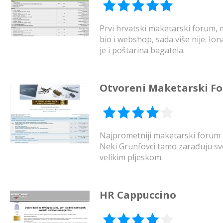
Prvi hrvatski maketarski forum, 
bio i webshop, sada više nije. Io
je i poštarina bagatela.
Otvoreni Maketarski F
Najprometniji maketarski forum u
Neki Grunfovci tamo zarađuju svo
velikim pljeskom.
HR Cappuccino