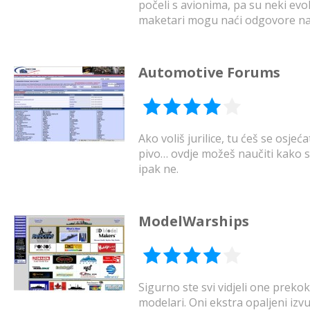
počeli s avionima, pa su neki evo
maketari mogu naći odgovore na 
Automotive Forums
Ako voliš jurilice, tu ćeš se osjeć
pivo… ovdje možeš naučiti kako s
ipak ne.
ModelWarships
Sigurno ste svi vidjeli one prek
modelari. Oni ekstra opaljeni izv