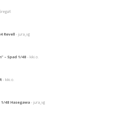
GregaX
4 Revell
- jura_vg
” – Spad 1/48
- kiki.o.
R
- kiki.o.
C 1/48 Hasegawa
- jura_vg