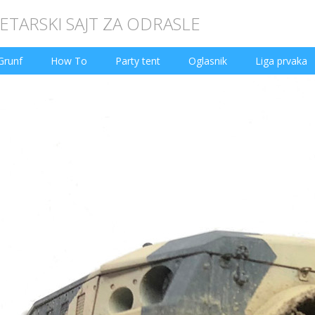
TARSKI SAJT ZA ODRASLE
Grunf
How To
Party tent
Oglasnik
Liga prvaka