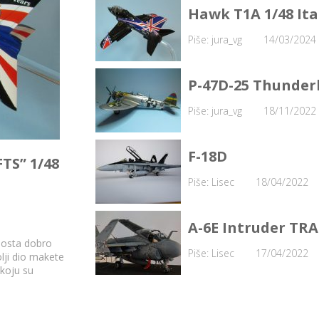
Hawk T1A 1/48 Ita
Piše: jura_vg
14/03/2024
P-47D-25 Thunder
Piše: jura_vg
18/11/2022
F-18D
FTS” 1/48
Piše: Lisec
18/04/2022
A-6E Intruder TR
dosta dobro
Piše: Lisec
17/04/2022
olji dio makete
koju su