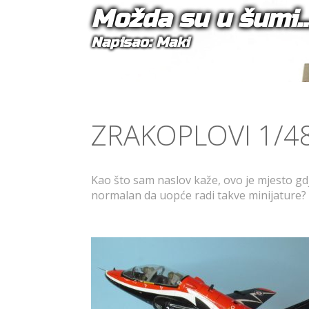
Možda su u šumi
Napisao: Maki
ZRAKOPLOVI 1/48
Kao što sam naslov kaže, ovo je mjesto gdje
normalan da uopće radi takve minijature?