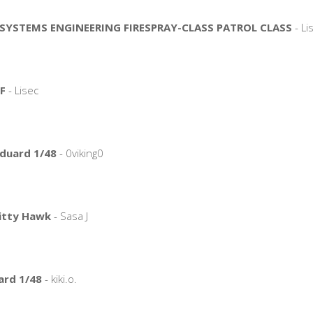
SYSTEMS ENGINEERING FIRESPRAY-CLASS PATROL CLASS
- Li
EF
- Lisec
Eduard 1/48
- 0viking0
itty Hawk
- Sasa J
ard 1/48
- kiki.o.