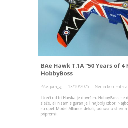
BAe Hawk T.1A “50 Years of 4 
HobbyBoss
Piše: jura_vg
13/10/2025
Nema komentara
I treći od tri Hawka je dovršen. HobbyBoss se 
slaže, ali nisam siguran je li najbolji izbor. Najb
su opet Model Alliance dekali, odnosno shema 
pripremili.