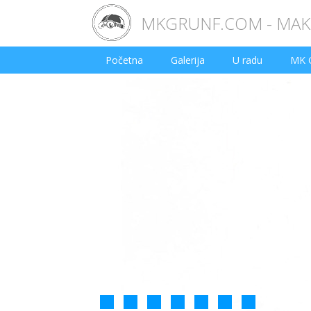
MKGRUNF.COM - MAKE
Početna
Galerija
U radu
MK 
1
2
3
4
5
6
7