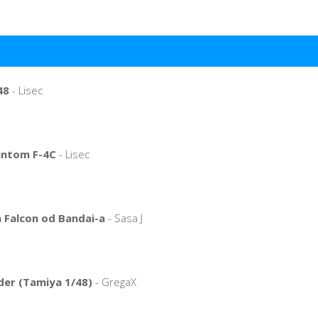
48
- Lisec
antom F-4C
- Lisec
 Falcon od Bandai-a
- Sasa J
er (Tamiya 1/48)
- GregaX