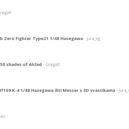
GregaX
b Zero Fighter Type21 1/48 Hasegawa
- jura_vg
 50 shades of Alclad
- GregaX
109 K-4 1/48 Hasegawa iliti Messer s 3D svastikama
- jura_
sec