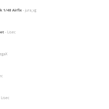
 1/48 Airfix
- jura_vg
et
- Lisec
egaX
ec
 Lisec