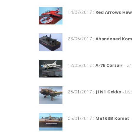
14/07/2017 :
Red Arrows Hawk
28/05/2017 :
Abandoned Kom
12/05/2017 :
A-7E Corsair
- Gr
25/01/2017 :
J1N1 Gekko
- Lis
05/01/2017 :
Me163B Komet
-