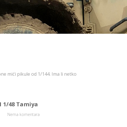
ne mići pikule od 1/144. Ima li netko
1 1/48 Tamiya
Nema komentara