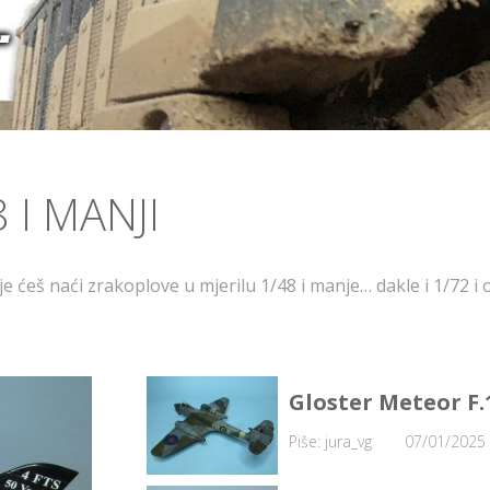
…
 I MANJI
 ćeš naći zrakoplove u mjerilu 1/48 i manje… dakle i 1/72 i o
Gloster Meteor F.
Piše: jura_vg
07/01/2025