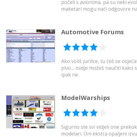
počeli s avionima, pa su neki evo
maketari mogu naći odgovore na 
Automotive Forums
Ako voliš jurilice, tu ćeš se osjeć
pivo… ovdje možeš naučiti kako s
ipak ne.
ModelWarships
Sigurno ste svi vidjeli one prek
modelari. Oni ekstra opaljeni izv