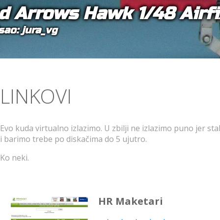
d Arrows Hawk 1/48 Airfi
sao: jura_vg
LINKOVI
Evo kuda virtualno izlazimo. U zbilji ne izlazimo puno jer 
i barimo trebe po diskačima do 5 ujutro.
Ko neki.
HR Maketari