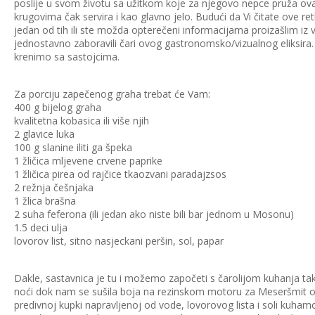
poslije u svom životu sa užitkom koje za njegovo nepce pruža ovaj 
krugovima čak servira i kao glavno jelo. Budući da Vi čitate ove ret
jedan od tih ili ste možda opterečeni informacijama proizašlim iz 
jednostavno zaboravili čari ovog gastronomsko/vizualnog eliksira.
krenimo sa sastojcima.
Za porciju zapečenog graha trebat će Vam:
400 g bijelog graha
kvalitetna kobasica ili više njih
2 glavice luka
100 g slanine iliti ga špeka
1 žličica mljevene crvene paprike
1 žličica pirea od rajčice tkaozvani paradajzsos
2 režnja češnjaka
1 žlica brašna
2 suha feferona (ili jedan ako niste bili bar jednom u Mosonu)
1.5 deci ulja
lovorov list, sitno nasjeckani peršin, sol, papar
Dakle, sastavnica je tu i možemo započeti s čarolijom kuhanja ta
noći dok nam se sušila boja na rezinskom motoru za Meseršmit očis
predivnoj kupki napravljenoj od vode, lovorovog lista i soli kuha