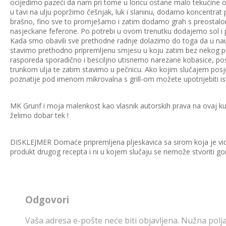
ocijedimo pazeći da nam pri tome u loncu ostane malo tekućine od
u tavi na ulju popržimo češnjak, luk i slaninu, dodamo koncentrat 
brašno, fino sve to promješamo i zatim dodamo grah s preostalo
nasjeckane feferone. Po potrebi u ovom trenutku dodajemo sol i 
Kada smo obavili sve prethodne radnje dolazimo do toga da u na
stavimo prethodno pripremljenu smjesu u koju zatim bez nekog 
rasporeda sporadično i besciljno utisnemo narezane kobasice, po
trunkom ulja te zatim stavimo u pečnicu. Ako kojim slučajem pos
poznatije pod imenom mikrovalna s grill-om možete upotrijebiti is
MK Grunf i moja malenkost kao vlasnik autorskih prava na ovaj kuli
želimo dobar tek !
DISKLEJMER Domaće pripremljena pljeskavica sa sirom koja je vidlj
produkt drugog recepta i ni u kojem slučaju se nemože stvoriti 
Odgovori
Vaša adresa e-pošte neće biti objavljena.
Nužna polja