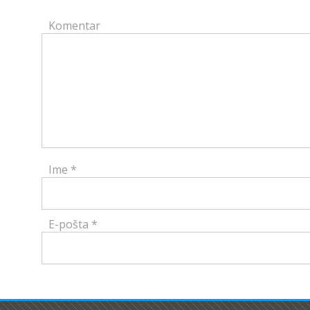
Komentar
Ime
*
E-pošta
*