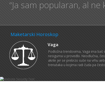
“Ja sam popularan, al ne 
Maketarski Horoskop
Vaga
Podložna trendovima, Vaga ima baš s
nesigurna u provedbi. Neodlučna, čest
akrile jer se prebrzo suše na vrhu a
trenutaka u kojima radi čuda pa često