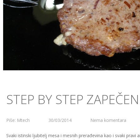
STEP BY STEP ZAPEČEN
Piše: Mtech
30/03/2014
Nema komentara
Svaki istinski ljubitelj mesa i mesnih prerađevina kao i svaki pravi a