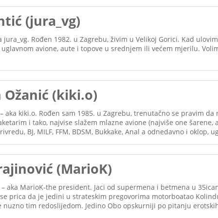
ntić (jura_vg)
ka jura_vg. Rođen 1982. u Zagrebu, živim u Velikoj Gorici. Kad ulov
glavnom avione, aute i topove u srednjem ili većem mjerilu. Volim s
n Ožanić (kiki.o)
 – aka kiki.o. Rođen sam 1985. u Zagrebu, trenutačno se pravim da r
ketarim i tako, najvise slažem mlazne avione (najviše one šarene, a
oprivredu, BJ, MILF, FFM, BDSM, Bukkake, Anal a odnedavno i oklop, 
ajinović (MarioK)
ć – aka MarioK-the president. Jaci od supermena i betmena u 35icam
 se prica da je jedini u strateskim pregovorima motorboatao Kolind
i ne nuzno tim redoslijedom. Jedino Obo opskurniji po pitanju erotsk