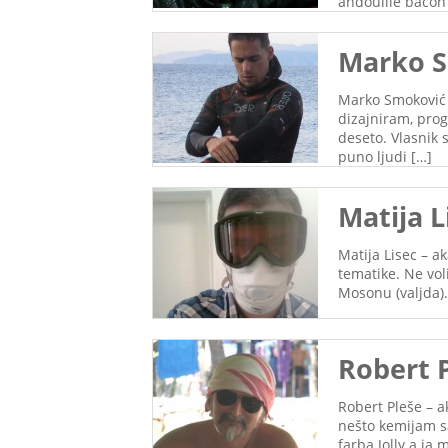
andouille bacon
Marko S
Marko Smoković –
dizajniram, prog
deseto. Vlasnik 
puno ljudi […]
Matija Li
Matija Lisec – a
tematike. Ne vol
Mosonu (valjda)
Robert 
Robert Pleše – a
nešto kemijam sa
farba Jolly a ja