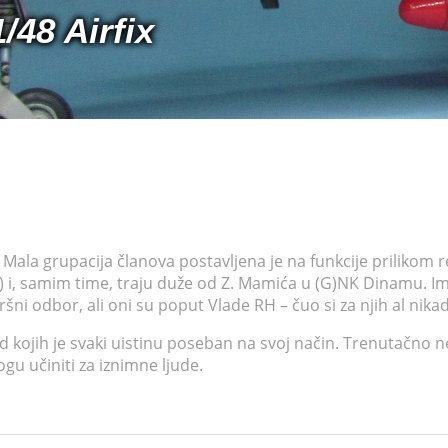
48 Airfix
Mala grupacija članova postavljena je na funkcije prilikom 
) i, samim time, traju duže od Z. Mamića u (G)NK Dinamu. Im
ršni odbor, ali oni su poput Vlade RH – čuo si za njih al nikad
d kojih je svaki uistinu poseban na svoj način. Trenutačno n
u učiniti za iznimne ljude.