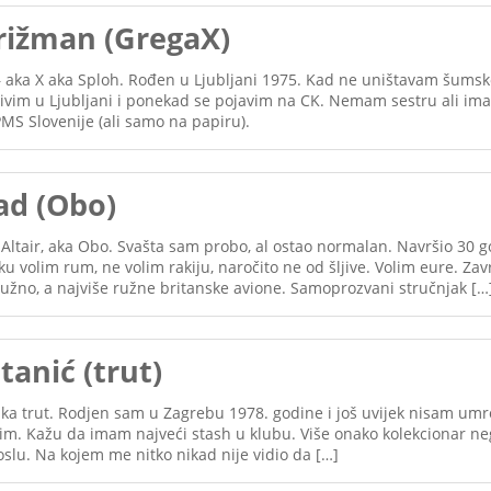
rižman (GregaX)
 aka X aka Sploh. Rođen u Ljubljani 1975. Kad ne uništavam šumsk
Živim u Ljubljani i ponekad se pojavim na CK. Nemam sestru ali im
IPMS Slovenije (ali samo na papiru).
ad (Obo)
Altair, aka Obo. Svašta sam probo, al ostao normalan. Navršio 30 go
dku volim rum, ne volim rakiju, naročito ne od šljive. Volim eure. Za
 ružno, a najviše ružne britanske avione. Samoprozvani stručnjak […
tanić (trut)
aka trut. Rodjen sam u Zagrebu 1978. godine i još uvijek nisam umr
dim. Kažu da imam najveći stash u klubu. Više onako kolekcionar n
lu. Na kojem me nitko nikad nije vidio da […]