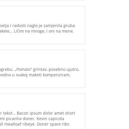
elja i radosti naglo je zamjenila gruba
 makete… Ličim na mnoge, i oni na mene.
Zagrebu. „Pomalo“ grintav, posebno ujutro.
avodno u svakoj maketi kompenziram,
er tekst… Bacon ipsum dolor amet short
ami picanha doner. Kevin capicola
ll meatloaf ribeye. Doner spare ribs