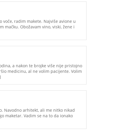
o voče, radim makete. Najviše avione u
am mačku. Obožavam vino, viski, žene i
dina, a nakon te brojke više nije pristojno
vršio medicinu, al ne volim pacijente. Volim
]
o. Navodno arhitekt, ali me nitko nikad
ego maketar. Vadim se na to da ionako