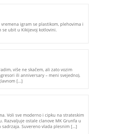
im vremena igram se plastikom, plehovima i
e ubit u Kikijevoj kotlovini.
adim, više ne skačem, ali zato vozim
gresori ili anniversary – meni svejedno),
uglavnom […]
a. Voli sve moderno i cipku na strateskim
u. Razvaljuje ostale clanove MK Grunfa u
ih sadrzaja. Suvereno vlada plesnim […]