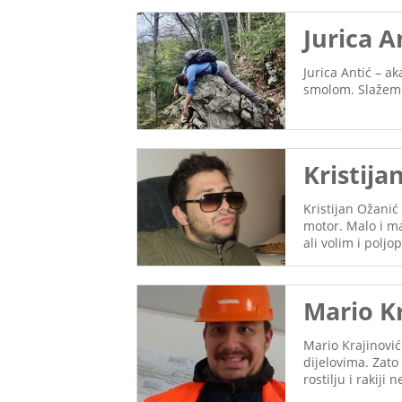
Jurica A
Jurica Antić – a
smolom. Slažem u
Kristija
Kristijan Ožanić
motor. Malo i ma
ali volim i polj
Mario Kr
Mario Krajinovi
dijelovima. Zato
rostilju i rakij