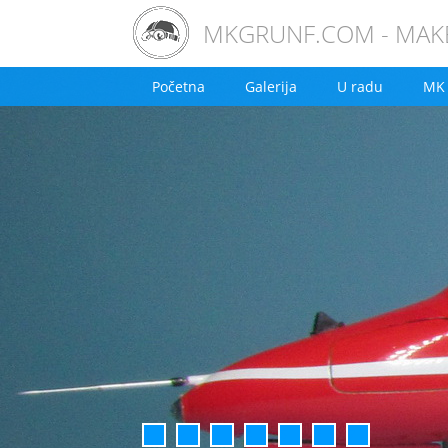
MKGRUNF.COM - MAKE
Početna
Galerija
U radu
MK 
1
2
3
4
5
6
7