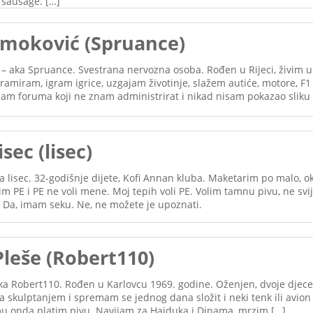
 sausage. […]
moković (Spruance)
 aka Spruance. Svestrana nervozna osoba. Rođen u Rijeci, živim u 
ramiram, igram igrice, uzgajam životinje, slažem autiće, motore, F1
sam foruma koji ne znam administrirat i nikad nisam pokazao sliku 
sec (lisec)
ka lisec. 32-godišnje dijete, Kofi Annan kluba. Maketarim po malo, 
im PE i PE ne voli mene. Moj tepih voli PE. Volim tamnu pivu, ne svij
. Da, imam seku. Ne, ne možete je upoznati.
Pleše (Robert110)
ka Robert110. Rođen u Karlovcu 1969. godine. Oženjen, dvoje djece
 skulptanjem i spremam se jednog dana složit i neki tenk ili avion 
 mu onda platim pivu. Navijam za Hajduka i Dinama, mrzim […]