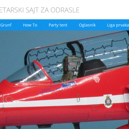
TARSKI SAJT ZA ODRASLE
Grunf
How To
Party tent
Oglasnik
Liga prvaka