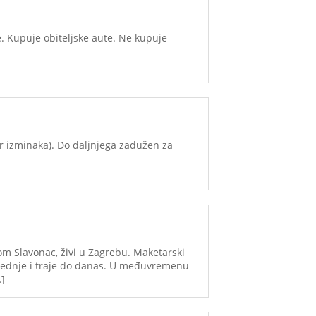
e. Kupuje obiteljske aute. Ne kupuje
r izminaka). Do daljnjega zadužen za
om Slavonac, živi u Zagrebu. Maketarski
srednje i traje do danas. U međuvremenu
…]