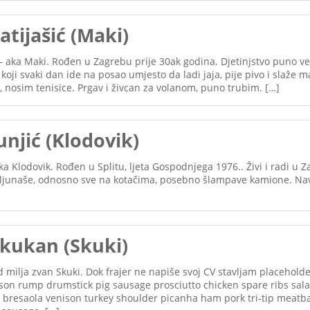
tijašić (Maki)
– aka Maki. Rođen u Zagrebu prije 30ak godina. Djetinjstvo puno ves
 koji svaki dan ide na posao umjesto da ladi jaja, pije pivo i slaže
 nosim tenisice. Prgav i živcan za volanom, puno trubim. […]
njić (Klodovik)
ka Klodovik. Rođen u Splitu, ljeta Gospodnjega 1976.. Živi i radi u 
kljunaše, odnosno sve na kotačima, posebno šlampave kamione. N
kukan (Skuki)
 milja zvan Skuki. Dok frajer ne napiše svoj CV stavljam placehold
ison rump drumstick pig sausage prosciutto chicken spare ribs sal
 bresaola venison turkey shoulder picanha ham pork tri-tip meatba