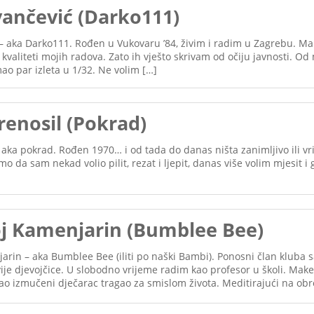
vančević (Darko111)
 – aka Darko111. Rođen u Vukovaru ’84, živim i radim u Zagrebu. M
o kvaliteti mojih radova. Zato ih vješto skrivam od očiju javnosti. O
ao par izleta u 1/32. Ne volim […]
renosil (Pokrad)
 aka pokrad. Rođen 1970… i od tada do danas ništa zanimljivo ili vr
amo da sam nekad volio pilit, rezat i ljepit, danas više volim mjesit i 
 Kamenjarin (Bumblee Bee)
in – aka Bumblee Bee (iliti po naški Bambi). Ponosni član kluba s
ije djevojčice. U slobodno vrijeme radim kao profesor u školi. Ma
ao izmučeni dječarac tragao za smislom života. Meditirajući na ob