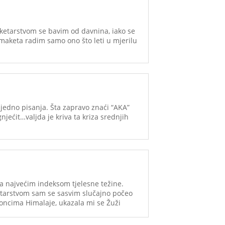
aketarstvom se bavim od davnina, iako se
d maketa radim samo ono što leti u mjerilu
ijedno pisanja. Šta zapravo znaći “AKA”
gnjećit…valjda je kriva ta kriza srednjih
a najvećim indeksom tjelesne težine.
ketarstvom sam se sasvim slučajno počeo
roncima Himalaje, ukazala mi se Žuži