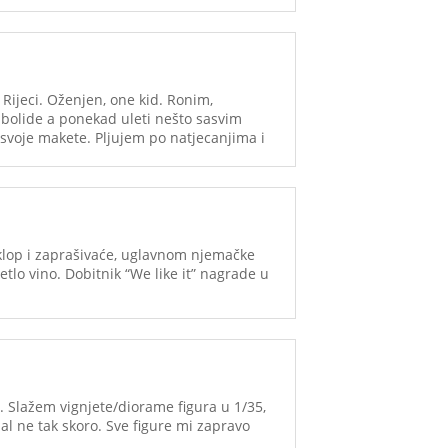
Rijeci. Oženjen, one kid. Ronim,
 bolide a ponekad uleti nešto sasvim
svoje makete. Pljujem po natjecanjima i
oklop i zaprašivaće, uglavnom njemačke
etlo vino. Dobitnik “We like it” nagrade u
. Slažem vignjete/diorame figura u 1/35,
al ne tak skoro. Sve figure mi zapravo