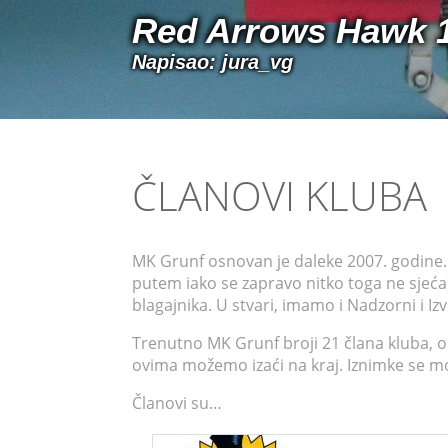
Red Arrows Hawk 1/
Napisao: jura_vg
ČLANOVI KLUBA
MK Grunf osnovan je daleke 2007. godine. 
putem iako se zapravo nitko toga ne sjeća
blagajnika. U stvari, imamo i Nadzorni i Izv
Trenutno MK Grunf broji 21 člana kluba, o
ovima možemo izaći na kraj. Iznimke se mog
Članovi su…