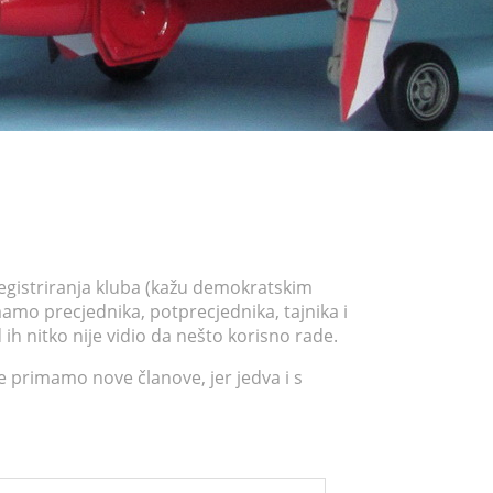
registriranja kluba (kažu demokratskim
amo precjednika, potprecjednika, tajnika i
 ih nitko nije vidio da nešto korisno rade.
e primamo nove članove, jer jedva i s