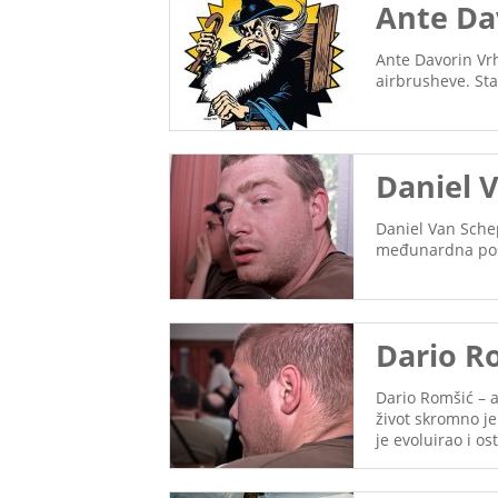
Ante Da
Ante Davorin Vrh
airbrusheve. Star
Daniel 
Daniel Van Schep
međunardna pos
Dario Ro
Dario Romšić – a
život skromno j
je evoluirao i os