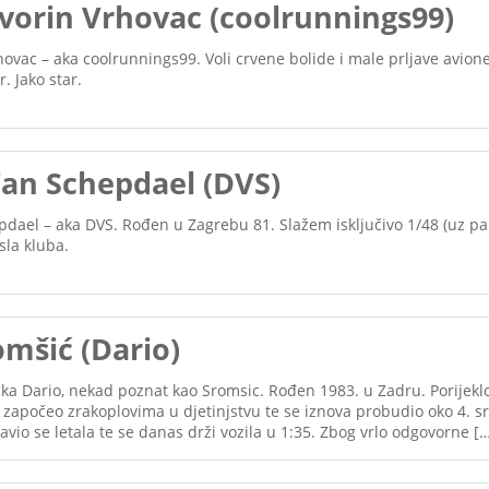
vorin Vrhovac (coolrunnings99)
ovac – aka coolrunnings99. Voli crvene bolide i male prljave avion
. Jako star.
Van Schepdael (DVS)
dael – aka DVS. Rođen u Zagrebu 81. Slažem isključivo 1/48 (uz pa
la kluba.
mšić (Dario)
ka Dario, nekad poznat kao Sromsic. Rođen 1983. u Zadru. Porijekl
e započeo zrakoplovima u djetinjstvu te se iznova probudio oko 4. 
tavio se letala te se danas drži vozila u 1:35. Zbog vrlo odgovorne [