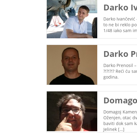
Darko I
Darko Ivančević
to ne bi reklo p
1/48 iako sam im
Darko P
Darko Prenosil –
?!?!?!? Reći ću s
godina.
Domagoj
Domagoj Kamenjar
Oženjen, otac dv
baviti dok sam k
Jelinek […]