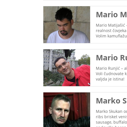
Mario Ma
Mario Matijašić 
realnost čovjeka
Volim kamuflažu,
Mario Ru
Mario Runjić – a
Voli čudnovate 
valjda je istina!
Marko S
Marko Skukan od
ribs brisket ven
sausage, buffalo