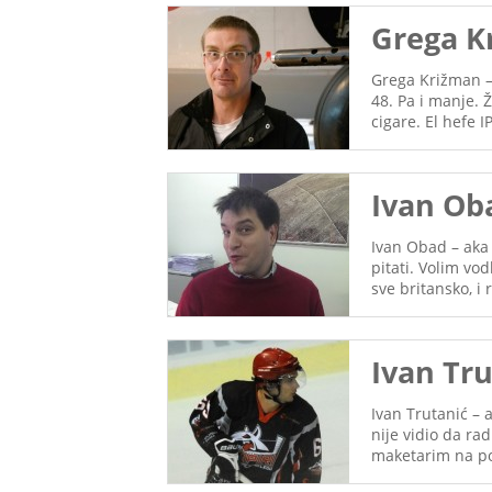
Grega K
Grega Križman –
48. Pa i manje. 
cigare. El hefe 
Ivan Ob
Ivan Obad – aka 
pitati. Volim vo
sve britansko, i
Ivan Tru
Ivan Trutanić – 
nije vidio da ra
maketarim na pos