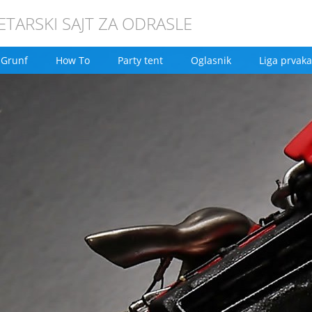
TARSKI SAJT ZA ODRASLE
Grunf
How To
Party tent
Oglasnik
Liga prvaka