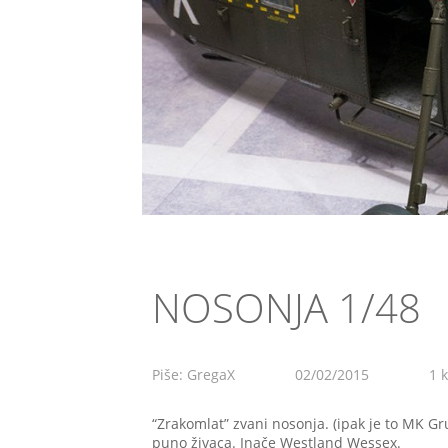
NOSONJA 1/48
Piše: GregaX
02/02/2015
1 
“Zrakomlat” zvani nosonja. (ipak je to MK Gru
puno živaca. Inače Westland Wessex.