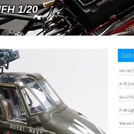
MFH 1/20
Zadnj
He-162 
A-7E Cor
Su-27 F
P-38 Lig
Wie ein 