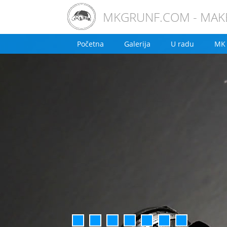
MKGRUNF.COM - MAKE
Početna
Galerija
U radu
MK 
1
2
3
4
5
6
7