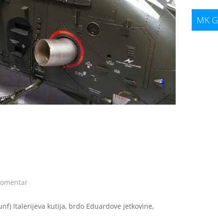
MK G
komentar
nf) Italerijeva kutija, brdo Eduardove jetkovine,