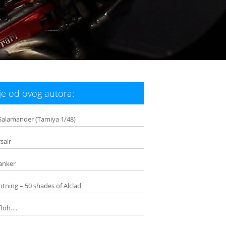
e od ovog autora:
Salamander (Tamiya 1/48)
sair
lanker
htning – 50 shades of Alclad
floh….