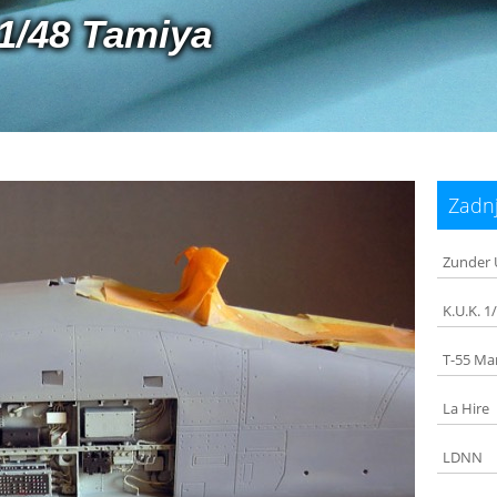
 1/48 Tamiya
Zadnj
Zunder 
K.U.K. 1
T-55 Ma
La Hire
LDNN