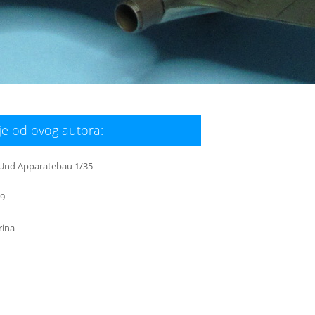
e od ovog autora:
Und Apparatebau 1/35
/9
rina