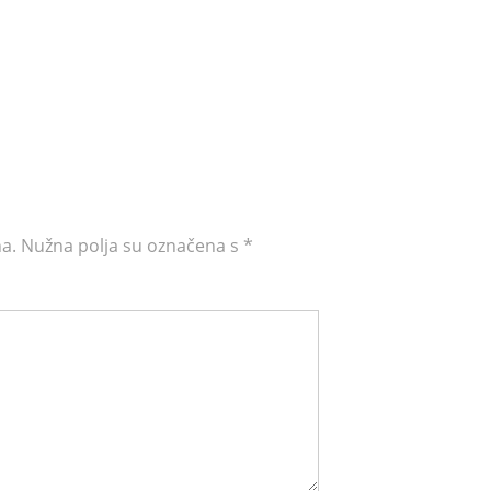
na.
Nužna polja su označena s
*