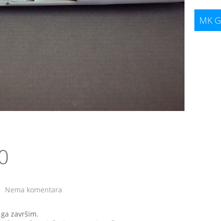
MK G
0
Nema komentara
 ga završim.