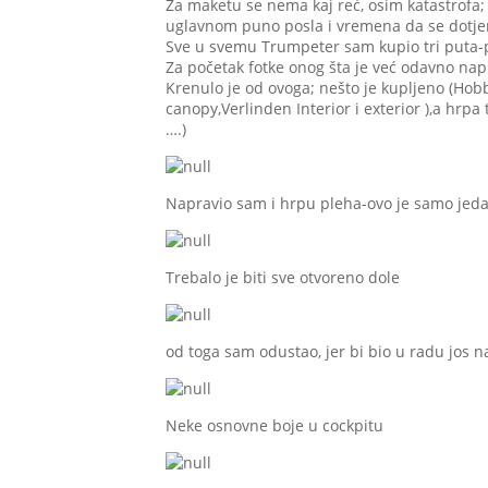
Za maketu se nema kaj reć, osim katastrofa;
uglavnom puno posla i vremena da se dotje
Sve u svemu Trumpeter sam kupio tri puta-prv
Za početak fotke onog šta je već odavno nap
Krenulo je od ovoga; nešto je kupljeno (Hob
canopy,Verlinden Interior i exterior ),a hrpa
….)
Napravio sam i hrpu pleha-ovo je samo jeda
Trebalo je biti sve otvoreno dole
od toga sam odustao, jer bi bio u radu jos 
Neke osnovne boje u cockpitu