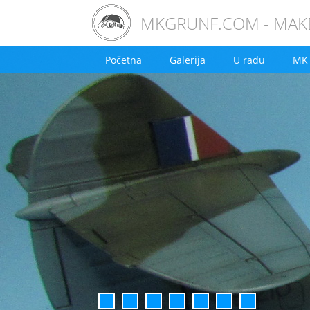
MKGRUNF.COM - MAKE
Početna
Galerija
U radu
MK 
1
2
3
4
5
6
7