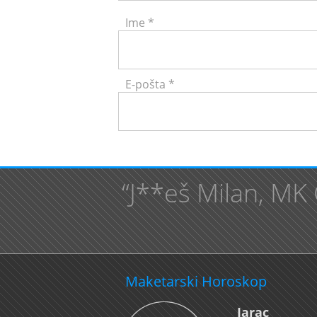
Ime
*
E-pošta
*
“J**eš Milan, MK 
Maketarski Horoskop
Jarac