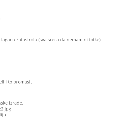
m
 lagana katastrofa (sva sreca da nemam ni fotke)
eli i to promasit
nske izrade.
2.jpg
iju.