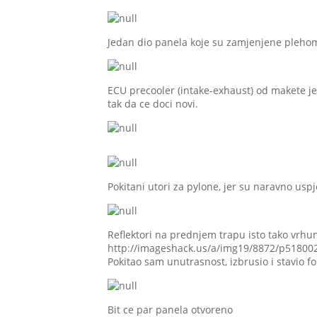
Jedan dio panela koje su zamjenjene pleho
ECU precooler (intake-exhaust) od makete je
tak da ce doci novi.
Pokitani utori za pylone, jer su naravno uspj
Reflektori na prednjem trapu isto tako vrhu
http://imageshack.us/a/img19/8872/p518002
Pokitao sam unutrasnost, izbrusio i stavio fol
Bit ce par panela otvoreno