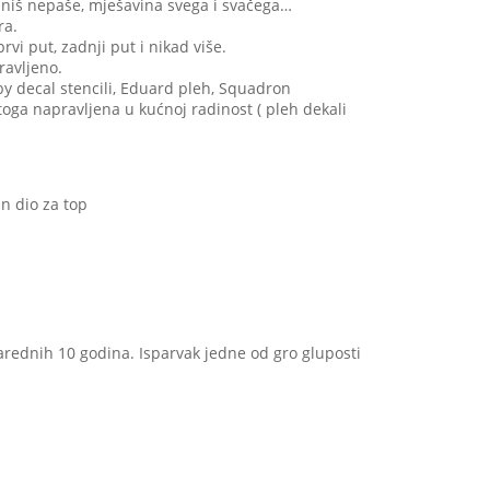
 niš nepaše, mješavina svega i svačega…
ra.
i put, zadnji put i nikad više.
ravljeno.
by decal stencili, Eduard pleh, Squadron
 toga napravljena u kućnoj radinost ( pleh dekali
n dio za top
narednih 10 godina. Isparvak jedne od gro gluposti