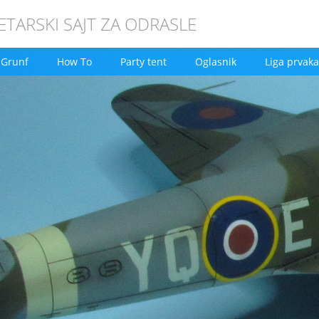
TARSKI SAJT ZA ODRASLE
Grunf
How To
Party tent
Oglasnik
Liga prvaka