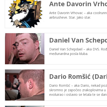
Ante Davorin Vrho
Ante Davorin Vrhovac – aka coolrunnin
airbrusheve. Star. Jako star.
Daniel Van Schepd
Daniel Van Schepdael – aka DVS. Rođe
međunardna posla kluba.
Dario Romšić (Dar
Dario Romšić – aka Dario, nekad pozn
skromno je započeo zrakoplovima u dj
evoluirao i ostavio se letala te se da