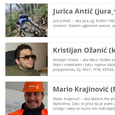
Jurica Antić (jura_
Jurica Antić – aka jura_vg. Rođen 198
smolom. Slažem uglavnom avione, aute 
Kristijan Ožanić (k
Kristijan Ožanić – aka kiki.o. Rođen
Malo i maketarim i tako, najvise slaže
poljoprivredu, BJ, MILF, FFM, BDSM,
Mario Krajinović 
Mario Krajinović – aka MarioK-the pr
dijelovima. Zato se prica da je jedi
rostilju i rakiji ne nuzno tim redosli