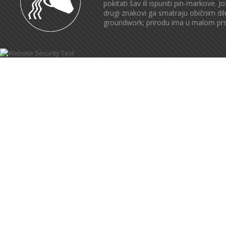
pokitati šav ili ispuniti pin-markove. 
drugi znakovi ga smatraju običnim di
groundwork; prirodu ima u malom prstu