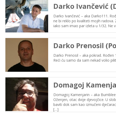
Darko Ivančević (
Darko Ivančević – aka Darko111. Rođ
ne bi reklo po kvaliteti mojih radova
iako sam imao par izleta u 1/32. Ne v
Darko Prenosil (P
Darko Prenosil – aka pokrad. Rođen 19
Reći ću samo da sam nekad volio pilit, 
Domagoj Kamenja
Domagoj Kamenjarin – aka Bumblee Bee
Oženjen, otac dvije djevojčice. U s
baviti dok sam kao izmučeni dječarac
[…]