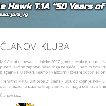
e Hawk T.1A “50 Years of
sao: jura_vg
ČLANOVI KLUBA
MK Grunf osnovan je daleke 2007. godine. Mala grupacija čl
putem iako se zapravo nitko toga ne sjeća) i, samim time, t
blagajnika. U stvari, imamo i Nadzorni i Izvršni odbor, ali on
Trenutno MK Grunf broji 21 člana kluba, od kojih je svaki u
ovima možemo izaći na kraj. Iznimke se mogu učiniti za izni
Članovi su…