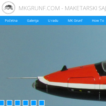
MKGRUNF.COM - MAKETARSKI SA
Početna
Galerija
U radu
MK Grunf
How To
2
3
4
5
6
7