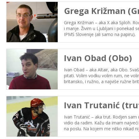
Grega Križman (G
Grega Križman – aka X aka Sploh. Ro
i manje. Živim u Ljubljani i ponekad 
IPMS Slovenije (ali samo na papiru).
Ivan Obad (Obo)
Ivan Obad – aka Altair, aka Obo. Svaš
pitati. Volim vodku volim rum, ne voli
britansko, i ružno, a najviše ružne b
Ivan Trutanić (tru
Ivan Trutanić – aka trut. Rodjen sam 
vidio da radim. Kažu da imam najveći
na poslu. Na kojem me nitko nikad nij