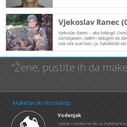
Vjekoslav Ranec (
Vjekoslav Ranec – aka 0viking0. Osmi
osmišljavam, radim i obitujem do dan
vole iste svari kao i ja. Fakultetski o
“Žene, pustite ih da make
Maketarski Horoskop
Vodenjak
Ljubav i bunika ne idu uz maketarstvo.