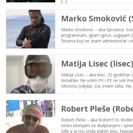
[…]
Marko Smoković (
Marko Smoković – aka Spruance. Svest
programiram, igram igrice, uzgajam ž
foruma koji ne znam administrirat i n
Matija Lisec (lisec
Matija Lisec – aka lisec. 32-godišnj
tematike. Ne volim PE i PE ne voli men
Mosonu (valjda). Da, imam seku. Ne,
Robert Pleše (Rob
Robert Pleše – aka Robert110. Rođen 
nešto kemijam sa skulptanjem i sprema
Jolly a ja mu onda platim pivu. Navi