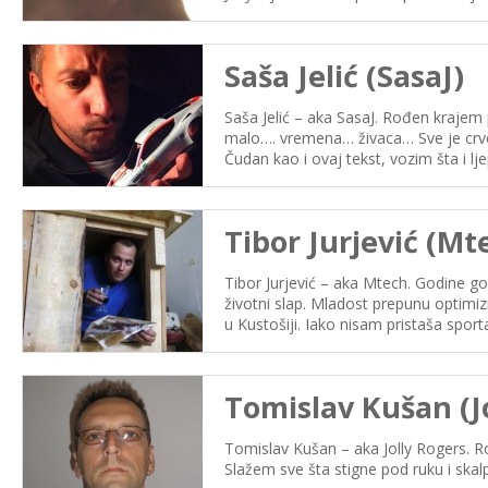
Saša Jelić (SasaJ)
Saša Jelić – aka SasaJ. Rođen krajem 
malo…. vremena… živaca… Sve je crveno
Čudan kao i ovaj tekst, vozim šta i lje
Tibor Jurjević (Mt
Tibor Jurjević – aka Mtech. Godine 
životni slap. Mladost prepunu optimi
u Kustošiji. Iako nisam pristaša sport
Tomislav Kušan (J
Tomislav Kušan – aka Jolly Rogers. Ro
Slažem sve šta stigne pod ruku i skal