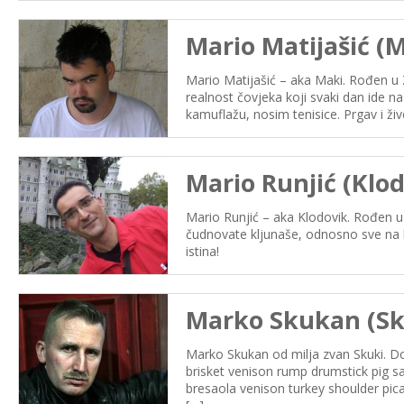
Mario Matijašić (
Mario Matijašić – aka Maki. Rođen u Z
realnost čovjeka koji svaki dan ide n
kamuflažu, nosim tenisice. Prgav i ži
Mario Runjić (Klod
Mario Runjić – aka Klodovik. Rođen u S
čudnovate kljunaše, odnosno sve na
istina!
Marko Skukan (Sk
Marko Skukan od milja zvan Skuki. Do
brisket venison rump drumstick pig sa
bresaola venison turkey shoulder pic