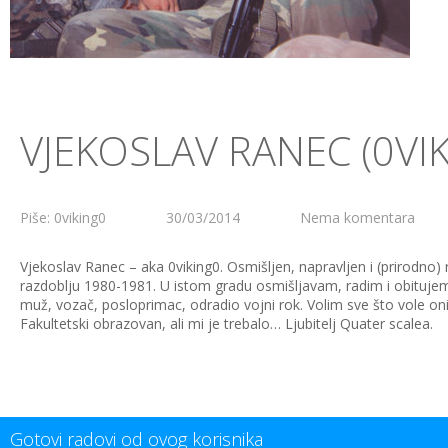
VJEKOSLAV RANEC (0VI
Piše: 0viking0
30/03/2014
Nema komentara
Vjekoslav Ranec – aka 0viking0. Osmišljen, napravljen i (prirodno)
razdoblju 1980-1981. U istom gradu osmišljavam, radim i obituje
muž, vozač, posloprimac, odradio vojni rok. Volim sve što vole oni k
Fakultetski obrazovan, ali mi je trebalo… Ljubitelj Quater scalea.
Gotovi radovi od ovog korisnika