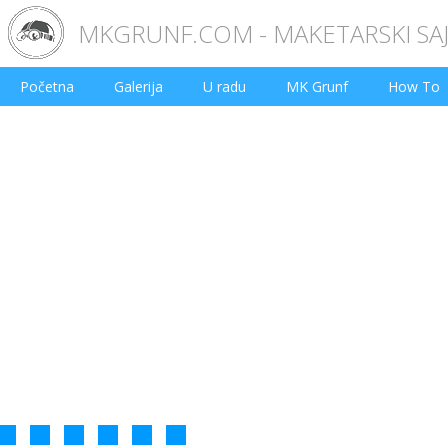
MKGRUNF.COM - MAKETARSKI SA
Početna
Galerija
U radu
MK Grunf
How To
2
3
4
5
6
7