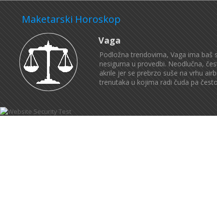
Maketarski Horoskop
Vaga
Podložna trendovima, Vaga ima baš s
nesigurna u provedbi. Neodlučna, čest
akrile jer se prebrzo suše na vrhu a
trenutaka u kojima radi čuda pa često