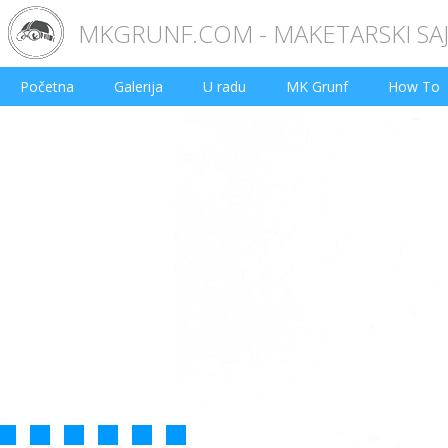
MKGRUNF.COM - MAKETARSKI SA
Početna
Galerija
U radu
MK Grunf
How To
2
3
4
5
6
7