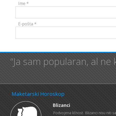
Ime
*
E-pošta
*
“Ja sam popularan, al ne 
Maketarski Horoskop
Blizanci
Podvojena ličnost. Blizanci nisu niti 