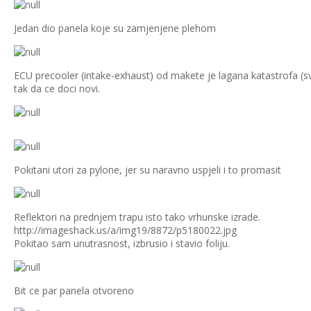
Jedan dio panela koje su zamjenjene plehom
ECU precooler (intake-exhaust) od makete je lagana katastrofa (
tak da ce doci novi.
Pokitani utori za pylone, jer su naravno uspjeli i to promasit
Reflektori na prednjem trapu isto tako vrhunske izrade.
http://imageshack.us/a/img19/8872/p5180022.jpg
Pokitao sam unutrasnost, izbrusio i stavio foliju.
Bit ce par panela otvoreno