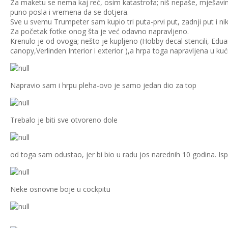
Za maketu se nema kaj reć, osim katastrofa; niš nepaše, mješav
puno posla i vremena da se dotjera.
Sve u svemu Trumpeter sam kupio tri puta-prvi put, zadnji put i nik
Za početak fotke onog šta je već odavno napravljeno.
Krenulo je od ovoga; nešto je kupljeno (Hobby decal stencili, Edu
canopy,Verlinden Interior i exterior ),a hrpa toga napravljena u kuć
Napravio sam i hrpu pleha-ovo je samo jedan dio za top
Trebalo je biti sve otvoreno dole
od toga sam odustao, jer bi bio u radu jos narednih 10 godina. Is
Neke osnovne boje u cockpitu