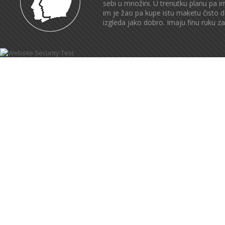
sebi u množini. U trenutku planu pa im
im je žao pa kupe istu maketu čisto 
izgleda jako dobro. Imaju finu ruku za