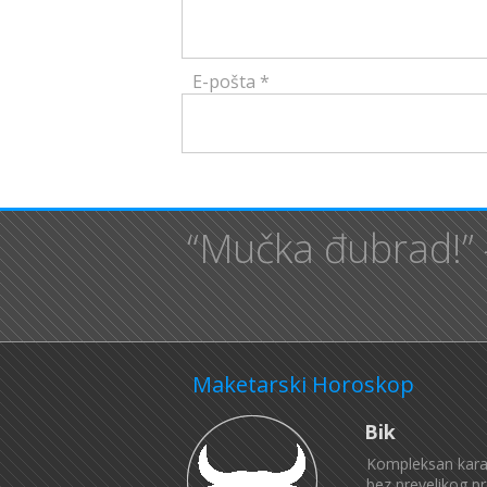
E-pošta
*
“Mučka đubrad!”
Maketarski Horoskop
Bik
Kompleksan karakt
bez prevelikog pr