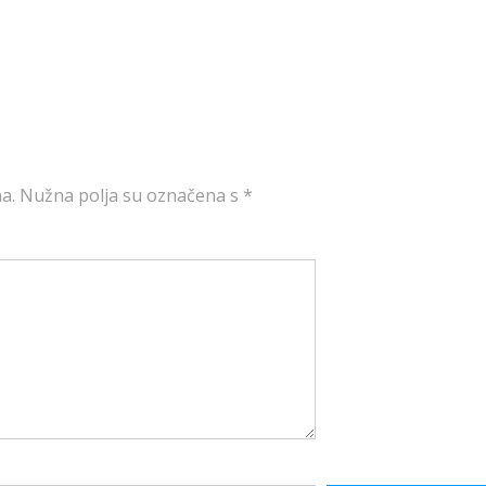
a.
Nužna polja su označena s
*