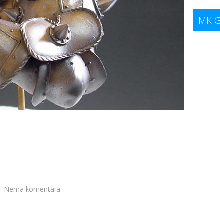
MK G
Nema komentara