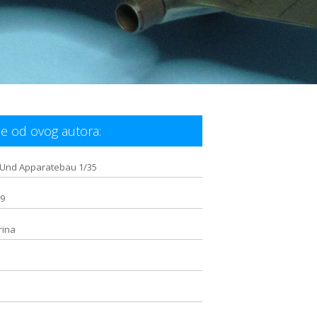
e od ovog autora:
Und Apparatebau 1/35
/9
rina