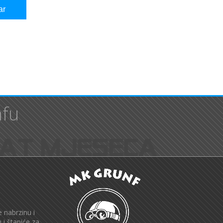
nfu
 nabrzinu i
 i štapiće za