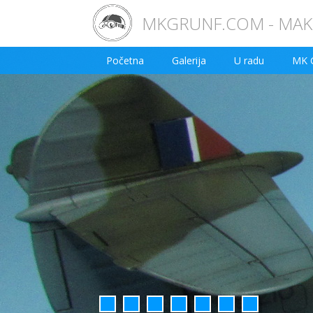
MKGRUNF.COM - MAKE
Početna
Galerija
U radu
MK 
1
2
3
4
5
6
7