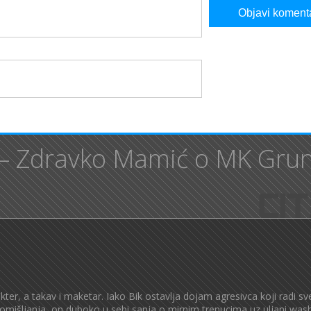
 – Zdravko Mamić o MK Gru
er, a takav i maketar. Iako Bik ostavlja dojam agresivca koji radi sve
omišljanja, on duboko u sebi sanja o mirnim trenucima uz uljani wash