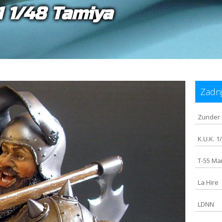
1 1/48 Tamiya
Zadnj
Zunder 
K.U.K. 1
T-55 Ma
La Hire
LDNN