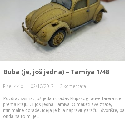
Buba (je, još jedna) – Tamiya 1/48
Piše: kiki.o.
02/10/2017
3 komentara
Pozdrav svima, Još jedan uradak klupskog fauve farera ide
prema kraju… I još jedna Tamiya. O maketi sve znate,
minimalne dorade, ideja je bila napravit garažu i dvorište, pa
onda na to mi je...