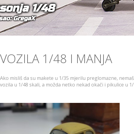
sonja 1/48
sao: GregaX
VOZILA 1/48 I MANJA
Ako misliš da su makete u 1/35 mjerilu preglomazne, nemaš m
vozila u 1/48 skali, a možda netko nekad okači i pikulice u 1/