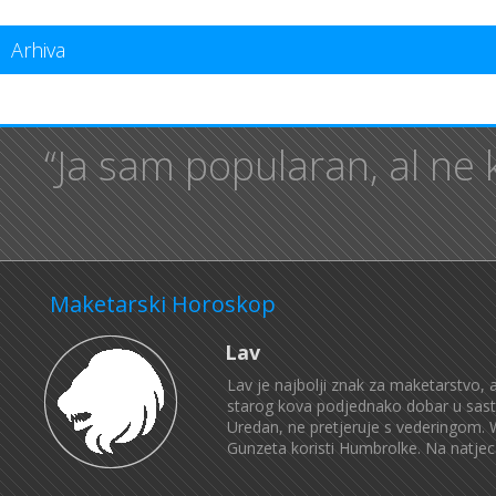
Arhiva
“Ja sam popularan, al ne 
Maketarski Horoskop
Lav
Lav je najbolji znak za maketarstvo,
starog kova podjednako dobar u sastavl
Uredan, ne pretjeruje s vederingom. W
Gunzeta koristi Humbrolke. Na natjeca