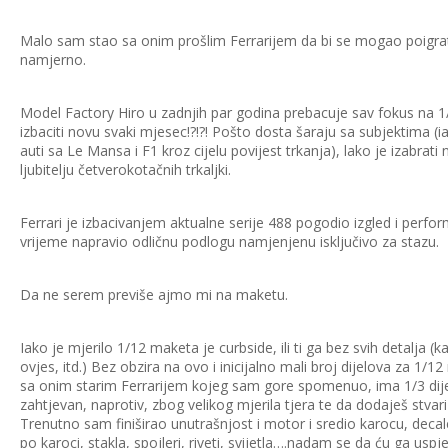
Malo sam stao sa onim prošlim Ferrarijem da bi se mogao poigrat
namjerno.
Model Factory Hiro u zadnjih par godina prebacuje sav fokus na 1
izbaciti novu svaki mjesec!?!?! Pošto dosta šaraju sa subjektima (i
auti sa Le Mansa i F1 kroz cijelu povijest trkanja), lako je izabrat
ljubitelju četverokotačnih trkaljki.
Ferrari je izbacivanjem aktualne serije 488 pogodio izgled i perf
vrijeme napravio odličnu podlogu namjenjenu isključivo za stazu.
Da ne serem previše ajmo mi na maketu.
Iako je mjerilo 1/12 maketa je curbside, ili ti ga bez svih detalja (k
ovjes, itd.) Bez obzira na ovo i inicijalno mali broj dijelova za 1
sa onim starim Ferrarijem kojeg sam gore spomenuo, ima 1/3 dije
zahtjevan, naprotiv, zbog velikog mjerila tjera te da dodaješ stvari
Trenutno sam finiširao unutrašnjost i motor i sredio karocu, decale,
po karoci, stakla, spojleri, riveti, svijetla….nadam se da ću ga usp