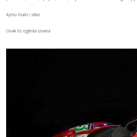
Ajmo malo i slike
Ovak to izgleda izvana