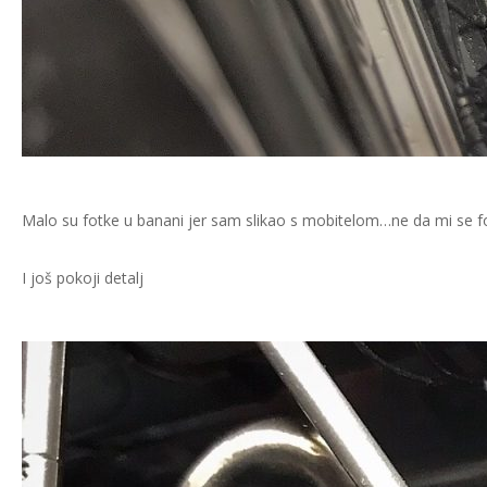
Malo su fotke u banani jer sam slikao s mobitelom…ne da mi se fo
I još pokoji detalj