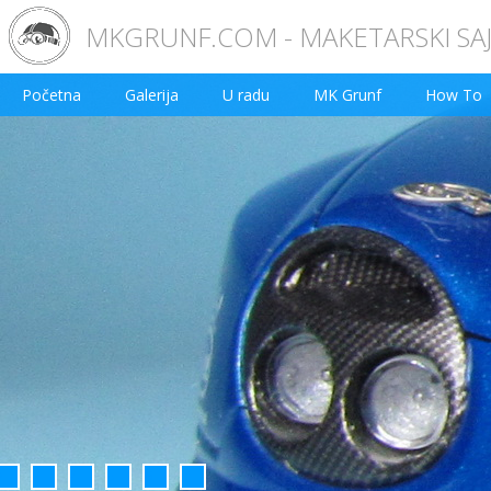
MKGRUNF.COM - MAKETARSKI SA
Početna
Galerija
U radu
MK Grunf
How To
2
3
4
5
6
7