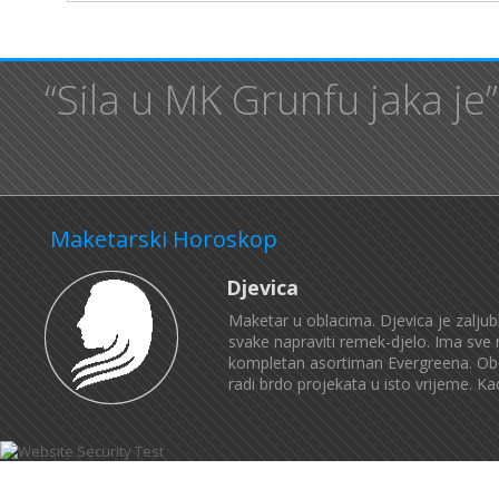
“Sila u MK Grunfu jaka je
Maketarski Horoskop
Djevica
Maketar u oblacima. Djevica je zaljubl
svake napraviti remek-djelo. Ima sve re
kompletan asortiman Evergreena. Oboža
radi brdo projekata u isto vrijeme. Ka