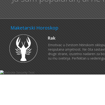
Maketarski Horoskop
Rak
Emotivac u čvrstom hitinskom oklopu. 
nesputana umjetnost. Ne čita sastavnic
druge strane, izuzetno nadaren za boj
su mu svetinja. Perfektan u vederingu, v