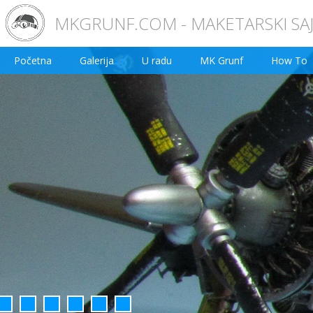
MKGRUNF.COM - MAKETARSKI SA
Početna
Galerija
U radu
MK Grunf
How To
2
3
4
5
6
7