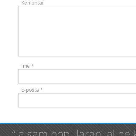
Komentar
Ime
*
E-pošta
*
“Ja sam popularan, al ne 