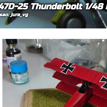
47D-25 Thunderbolt 1/48
sao: jura_vg