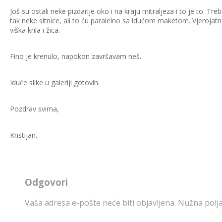
Još su ostali neke pizdarije oko i na kraju mitraljeza i to je to. Treb
tak neke sitnice, ali to ću paralelno sa idućom maketom. Vjeroja
viška krila i žica.
Fino je krenulo, napokon završavam neš.
Iduće slike u galeriji gotovih.
Pozdrav svima,
Kristijan.
Odgovori
Vaša adresa e-pošte neće biti objavljena.
Nužna polja