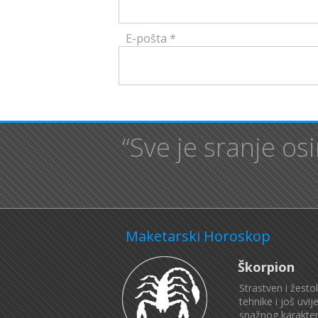
E-pošta
*
“Sve je sranje os
Maketarski Horoskop
Škorpion
Strastven i žesto
tehnike i još uvi
snažnog karakter