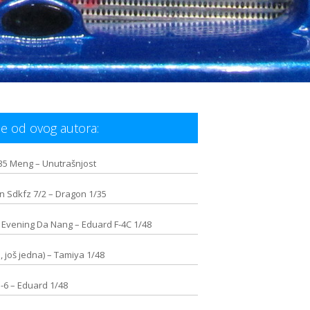
e od ovog autora:
/35 Meng – Unutrašnjost
n Sdkfz 7/2 – Dragon 1/35
 Evening Da Nang – Eduard F-4C 1/48
, još jedna) – Tamiya 1/48
-6 – Eduard 1/48