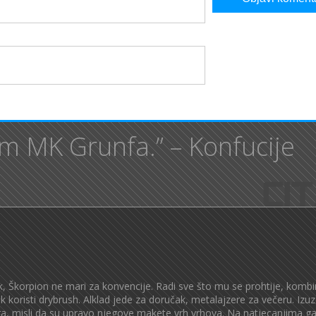
im MK Grunfa.” – Konfucije
k, Škorpion ne mari za konvencije. Radi sve što mu se prohtije, kombi
jek koristi drybrush. Alklad jede za doručak, metalajzere za večeru. Izu
a, misli da su upravo njegove makete vrh vrhova. Na natjecanjima ga