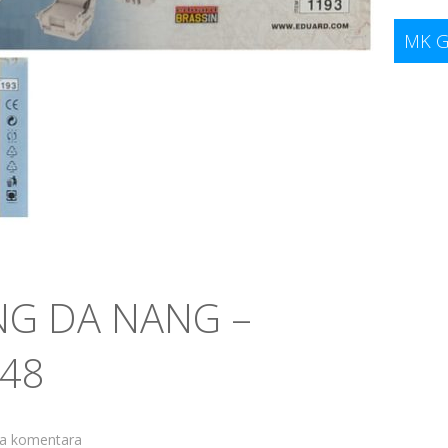
MK G
NG DA NANG –
/48
 komentara