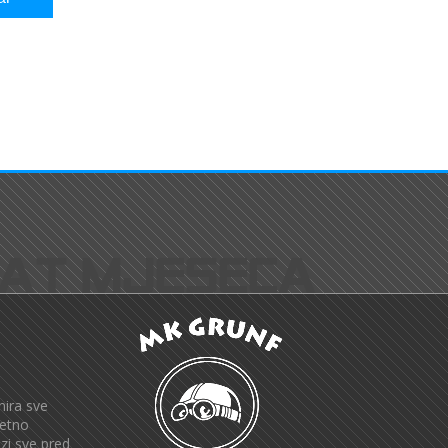
nira sve
zetno
zi sve pred