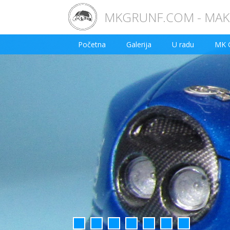
MKGRUNF.COM - MAKE
Početna
Galerija
U radu
MK 
1
2
3
4
5
6
7