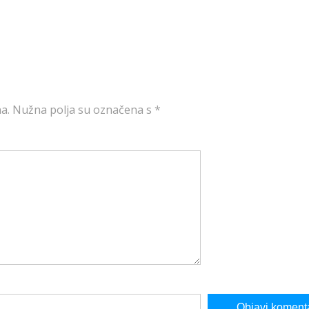
a.
Nužna polja su označena s
*