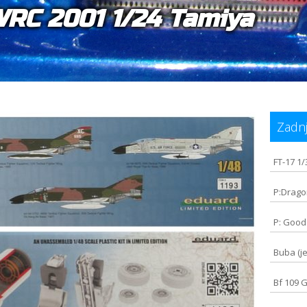
RC 2001 1/24 Tamiya
Zadnj
FT-17 1
P:Drago
P: Good
Buba (je
Bf 109 G