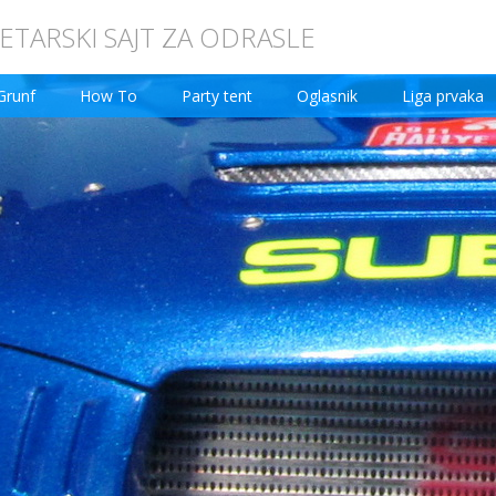
TARSKI SAJT ZA ODRASLE
Grunf
How To
Party tent
Oglasnik
Liga prvaka