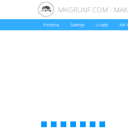
MKGRUNF.COM - MAKE
Početna
Galerija
U radu
MK 
1
2
3
4
5
6
7