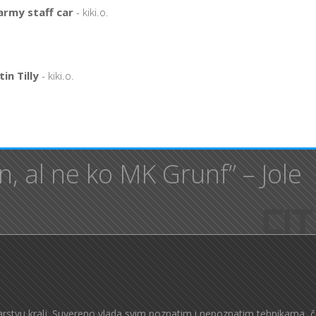
rmy staff car
- kiki.o.
in Tilly
- kiki.o.
, al ne ko MK Grunf” – Jole
rstvu kralj. Suvereno vlada svim poznatim i nepoznatim tehnikama, č