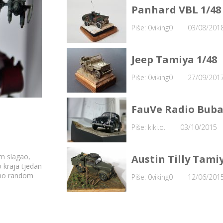
Panhard VBL 1/48
Piše: 0viking0
03/08/201
Jeep Tamiya 1/48
Piše: 0viking0
27/09/201
FauVe Radio Buba
Piše: kiki.o.
03/10/2015
am slagao,
Austin Tilly Tami
o kraja tjedan
dno random
Piše: 0viking0
12/06/201