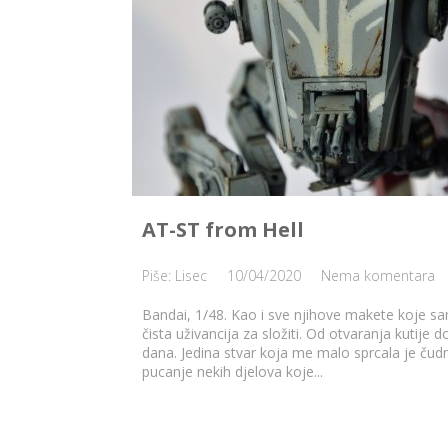
AT-ST from Hell
Piše: Lisec
10/04/2020
Nema komentara
Bandai, 1/48. Kao i sve njihove makete koje s
čista uživancija za složiti. Od otvaranja kutije d
dana. Jedina stvar koja me malo sprcala je ču
pucanje nekih djelova koje...