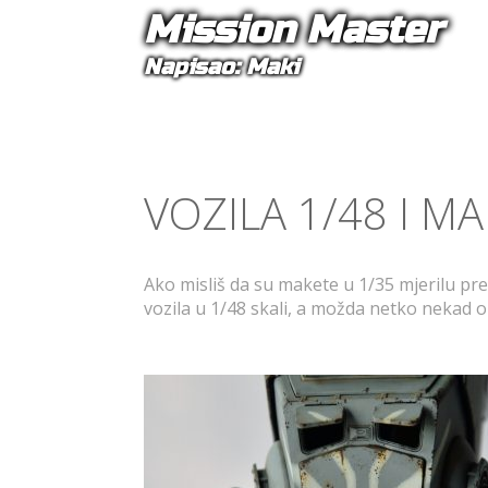
Mission Master
Napisao: Maki
VOZILA 1/48 I MA
Ako misliš da su makete u 1/35 mjerilu pre
vozila u 1/48 skali, a možda netko nekad oka