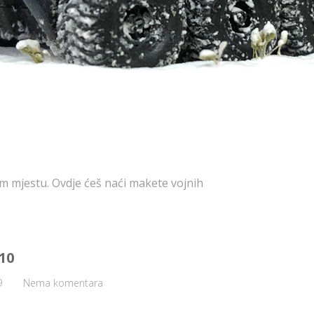
om mjestu. Ovdje ćeš naći makete vojnih
10
9
Nema komentara