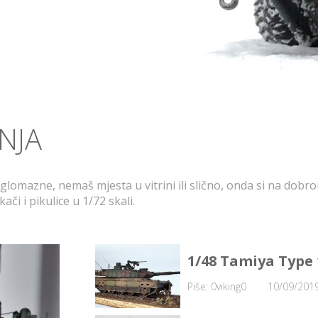
NJA
glomazne, nemaš mjesta u vitrini ili slično, onda si na dobr
či i pikulice u 1/72 skali.
1/48 Tamiya Type 
Piše: 0viking0
10/09/201