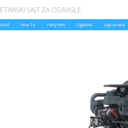
TARSKI SAJT ZA ODRASLE
Grunf
How To
Party tent
Oglasnik
Liga prvaka