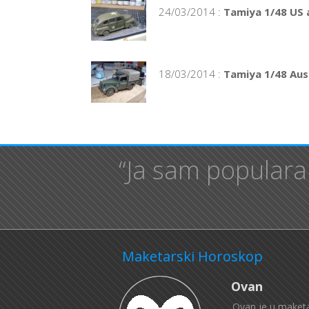
24/03/2014 :
Tamiya 1/48 US a
18/03/2014 :
Tamiya 1/48 Aust
“Ja sam popularan
Maketarski Horoskop
Ovan
Ovan je u maketa