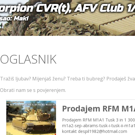
orpion CVR(t), AFV Club 1
sao: Maki
OGLASNIK
Tražiš ljubav? Mijenjaš ženu? Treba ti bubreg? Prodaješ žva
Obrati nam se s povjerenjem.
Prodajem RFM M1A1
Prodajem RFM M1A1 Tusk 3 in 1 300,
m1a2-sep-abrams-tusk-i-tusk-ii-m1a1-
kontakt despil1982@hotmail.com