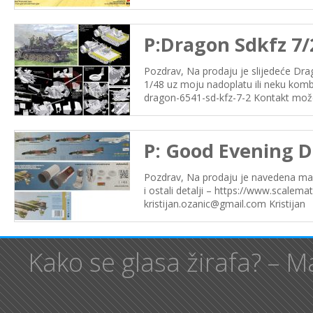
P:Dragon Sdkfz 7/
Pozdrav, Na prodaju je slijedeće Dr
1/48 uz moju nadoplatu ili neku komb
dragon-6541-sd-kfz-7-2 Kontakt može 
P: Good Evening D
Pozdrav, Na prodaju je navedena ma
i ostali detalji – https://www.scale
kristijan.ozanic@gmail.com Kristijan
Kako se glasa žirafa? – 