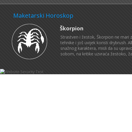
Maketarski Horoskop
Škorpion
Strastven i žestok, Škorpion ne mari 
tehnike i još uvijek koristi drybrush.
snažnog karaktera, misli da su uprav
sobom, na kritike uzvraća žestoko, ža