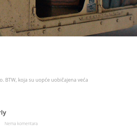
vamo. BTW, koja su uopće uobičajena veća
ly
Nema komentara