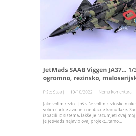
JetMads SAAB Viggen JA37… 1/3
ogromno, rezinsko, maloserij
Piše: Sasa J
10/10/2022
Nema komentara
Jako volim rezin…još više volim rezinske maket
volim čudne avione i neobične kamuflaže. Sa
izbacili iz sistema, lakše je razumjeti ovaj mo
je JetMads najavio ovaj projekt…tamo...