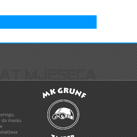
deringu.
li da masku
je
 olakšava