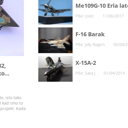
Me109G-10 Erla lat
Piše: Lisec
11/06/2017
F-16 Barak
Piše: Jolly Rogers
05/04/
X-15A-2
2,
sko…
Piše: Sasa J
01/04/2014
e, isto tako
d kad smo to
j projekt. Kada