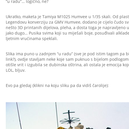
“u radu”… logično, ne?
Ukratko, maketa je Tamiya M1025 Humvee u 1/35 skali. Od plasti
Legendovu konverziju za GMV Humvee, dodano je cijelo čudo sve
nešto 3D printanih dijelova, pleha, a dosta toga je napravljeno u
jako dugo… Pusika svima koji su miješali boje, posuđivali alklade, j
ljetnim vrućinama speklali.
Slika ima puno u zadnjem “u radu” (sve je pod istim tagom pa bi
link?), ovdje stavljam neke koje sam puknuo s bijelom podlogom
otišle vrit i izgubila se dubinska oštrina, ali ostala je emocija ko
LOL, bljuv.
Evo pa gledaj (klikni na koju sliku pa da vidiš čarolije):