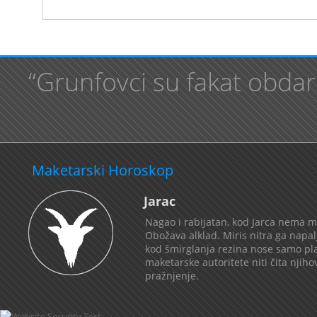
“Grunfovci su fakat obdare
Maketarski Horoskop
Jarac
Nagao i rabijatan, kod Jarca nema mi
Obožava alklad. Miris nitra ga napa
kod šmirglanja rezina nose samo plač
maketarske autoritete niti čita njih
pražnjenje.