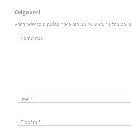
Odgovori
Vaša adresa e-pošte neće biti objavljena.
Nužna polja
Komentar
Ime
*
E-pošta
*