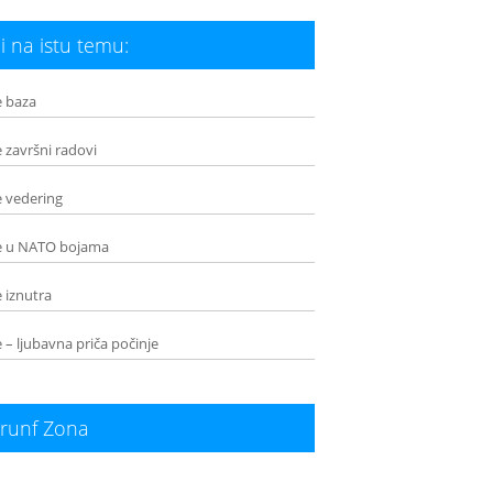
i na istu temu:
 baza
završni radovi
 vedering
 u NATO bojama
iznutra
– ljubavna priča počinje
runf Zona