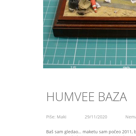
HUMVEE BAZA
Piše: Maki
29/11/2020
Nema
Baš sam gledao… maketu sam počeo 2011, bil