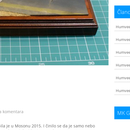
Članc
Humvee
Humvee 
Humvee
Humvee
Humvee 
Humvee 
 komentara
MK G
a je u Mosonu 2015. I činilo se da je samo nebo