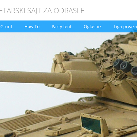
TARSKI SAJT ZA ODRASLE
Grunf
How To
Party tent
Oglasnik
Liga prvaka