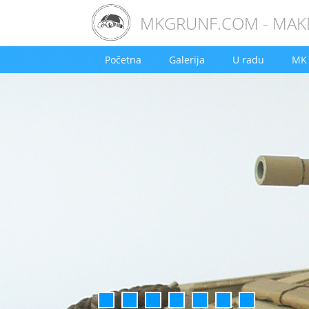
MKGRUNF.COM - MAKE
Početna
Galerija
U radu
MK 
1
2
3
4
5
6
7