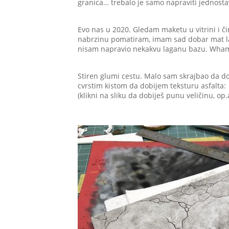
granica… trebalo je samo napraviti jednosta
Evo nas u 2020. Gledam maketu u vitrini i či
nabrzinu pomatiram, imam sad dobar mat lak 
nisam napravio nekakvu laganu bazu. Wha
Stiren glumi cestu. Malo sam skrajbao da do
cvrstim kistom da dobijem teksturu asfalta:
(klikni na sliku da dobiješ punu veličinu, op.