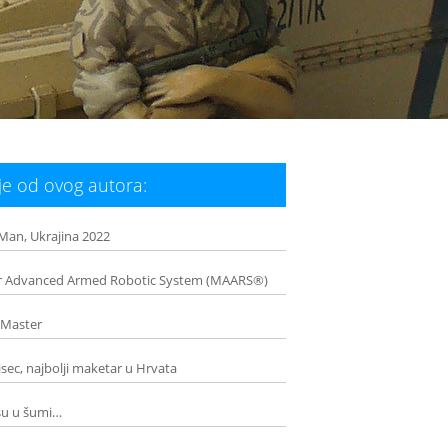
e od ovog autora:
an, Ukrajina 2022
 Advanced Armed Robotic System (MAARS®)
 Master
isec, najbolji maketar u Hrvata
u u šumi…