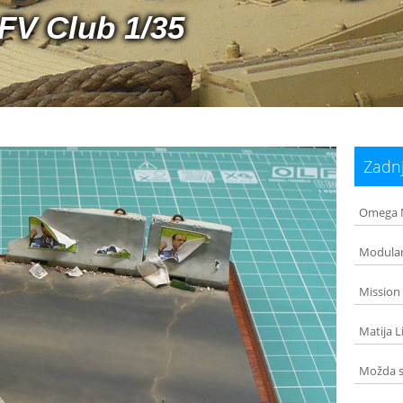
FV Club 1/35
Zadnj
Omega M
Modular
Mission
Matija L
Možda s