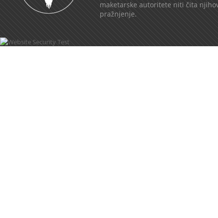
maketarske autoritete niti čita njih
pražnjenje.