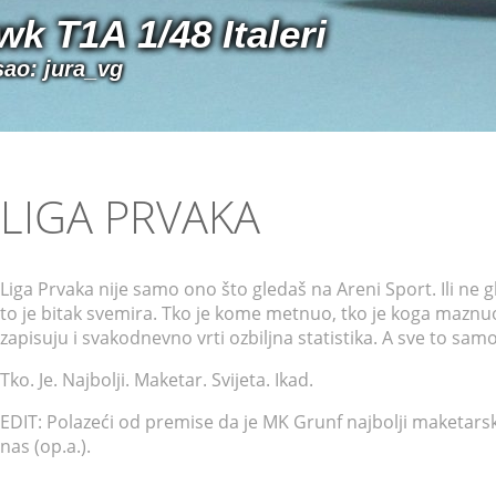
k T1A 1/48 Italeri
sao: jura_vg
LIGA PRVAKA
Liga Prvaka nije samo ono što gledaš na Areni Sport. Ili ne g
to je bitak svemira. Tko je kome metnuo, tko je koga maznuo,
zapisuju i svakodnevno vrti ozbiljna statistika. A sve to samo
Tko. Je. Najbolji. Maketar. Svijeta. Ikad.
EDIT: Polazeći od premise da je MK Grunf najbolji maketarski
nas (op.a.).