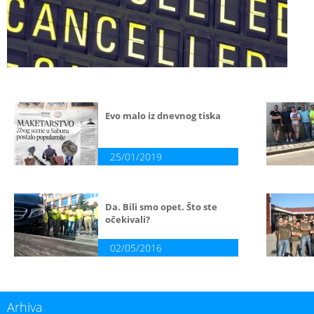
Evo malo iz dnevnog tiska
25/01/2019
Da. Bili smo opet. Što ste
očekivali?
02/05/2016
Arhiva