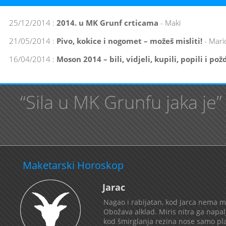
25/12/2014 :
2014. u MK Grunf crticama
- Maki
21/05/2014 :
Pivo, kokice i nogomet – možeš misliti!
- Mari
16/04/2014 :
Moson 2014 – bili, vidjeli, kupili, popili i po
“Sila u MK Grunfu jaka je”
Maketarski Horoskop
Jarac
Nagao i rabijatan, kod Jarca nema mi
Obožava alklad. Miris nitra ga napa
kod šmirglanja rezina nose samo plač