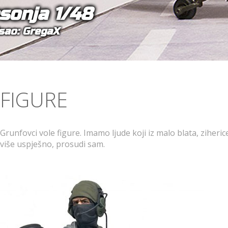
sonja 1/48
sao: GregaX
FIGURE
Grunfovci vole figure. Imamo ljude koji iz malo blata, ziheri
više uspješno, prosudi sam.