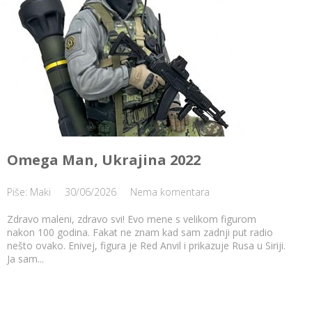
Omega Man, Ukrajina 2022
Piše: Maki
30/06/2026
Nema komentara
Zdravo maleni, zdravo svi! Evo mene s velikom figurom
nakon 100 godina. Fakat ne znam kad sam zadnji put radio
nešto ovako. Enivej, figura je Red Anvil i prikazuje Rusa u Siriji.
Ja sam...