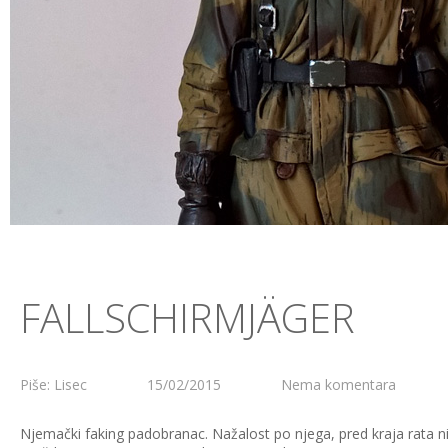
FALLSCHIRMJÄGER
Piše: Lisec
15/02/2015
Nema komentara
Njemački faking padobranac. Nažalost po njega, pred kraja rata nis