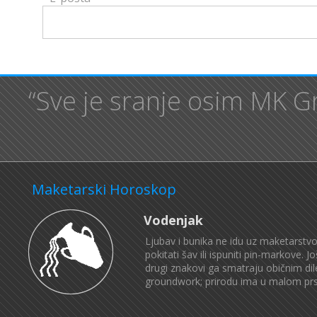
“Sve je sranje osim MK Gr
Maketarski Horoskop
Vodenjak
Ljubav i bunika ne idu uz maketarstvo.
pokitati šav ili ispuniti pin-markove. 
drugi znakovi ga smatraju običnim di
groundwork; prirodu ima u malom prstu