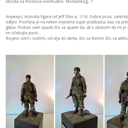
Možda sa mostova eventualno. Mostarskog…?
Anywayz, rezinska figura od Jeff Shiu-a, 1/16. Dobra poza, zanimlji
odljev. Površina je na nekim mjesima super praškasta, kao na primj
glava. Probao sam spasiti što se spasiti da, ali s obzirom da mi je
ne očekujte puno…
Bojano svim i svačim, od ulja do akrila, što sa kistom što sa airb