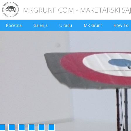
MKGRUNF.COM - MAKETARSKI SA
Početna
Galerija
U radu
MK Grunf
How To
2
3
4
5
6
7