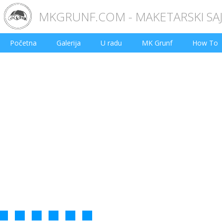
MKGRUNF.COM - MAKETARSKI SA
Početna
Galerija
U radu
MK Grunf
How To
2
3
4
5
6
7