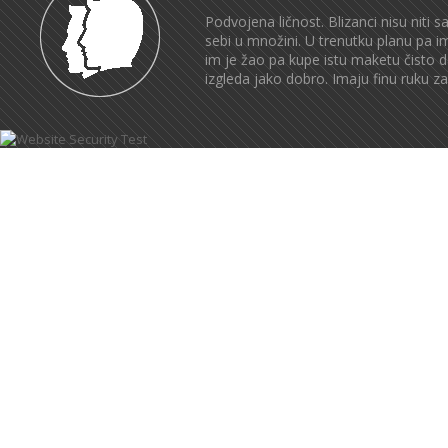
Podvojena ličnost. Blizanci nisu niti 
sebi u množini. U trenutku planu pa im
im je žao pa kupe istu maketu čisto 
izgleda jako dobro. Imaju finu ruku za