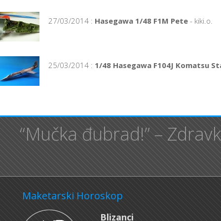
27/03/2014 :
Hasegawa 1/48 F1M Pete
- kiki.o.
25/03/2014 :
1/48 Hasegawa F104J Komatsu Sta
“Mučka đubrad!” – Zdrav
Maketarski Horoskop
Blizanci