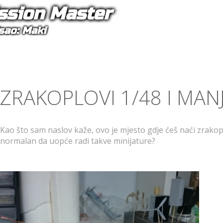
ssion Master
sao: Maki
ZRAKOPLOVI 1/48 I MANJ
Kao što sam naslov kaže, ovo je mjesto gdje ćeš naći zrakoplo
normalan da uopće radi takve minijature?