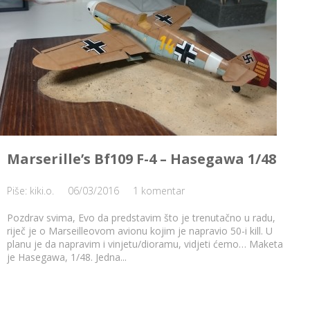
Marserille’s Bf109 F-4 – Hasegawa 1/48
Piše: kiki.o.
06/03/2016
1 komentar
Pozdrav svima, Evo da predstavim što je trenutačno u radu,
riječ je o Marseilleovom avionu kojim je napravio 50-i kill. U
planu je da napravim i vinjetu/dioramu, vidjeti ćemo… Maketa
je Hasegawa, 1/48. Jedna...