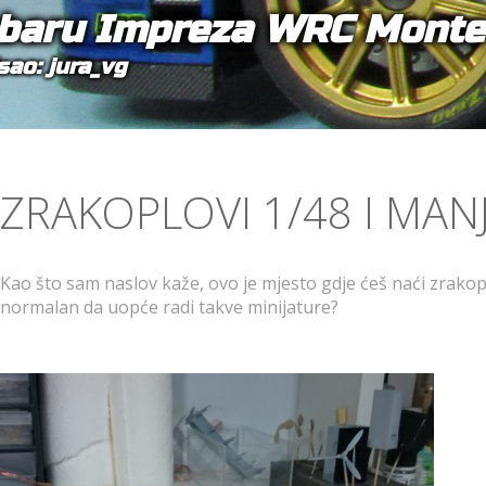
baru Impreza WRC Monte 
sao: jura_vg
ZRAKOPLOVI 1/48 I MANJ
Kao što sam naslov kaže, ovo je mjesto gdje ćeš naći zrakoplo
normalan da uopće radi takve minijature?