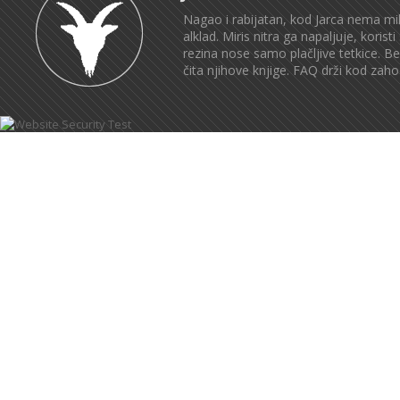
Nagao i rabijatan, kod Jarca nema mil
alklad. Miris nitra ga napaljuje, kor
rezina nose samo plačljive tetkice. B
čita njihove knjige. FAQ drži kod zah