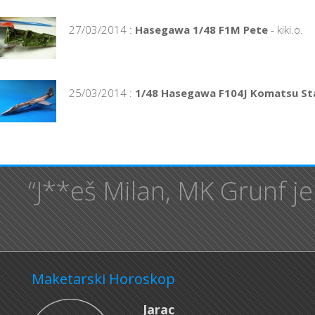
27/03/2014 :
Hasegawa 1/48 F1M Pete
- kiki.o.
25/03/2014 :
1/48 Hasegawa F104J Komatsu Sta
“J**eš Milan, MK Grunf je
Maketarski Horoskop
Jarac