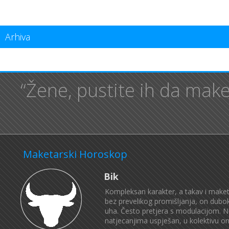
Arhiva
“Žene, pustite ih da make
Maketarski Horoskop
Bik
Kompleksan karakter, a takav i maketa
bez prevelikog promišljanja, on dubok
uha. Često pretjera s modulacijom. N
natjecanjima uspješan, u kolektivu om