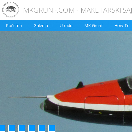
MKGRUNF.COM - MAKETARSKI SA
Početna
Galerija
U radu
MK Grunf
How To
2
3
4
5
6
7