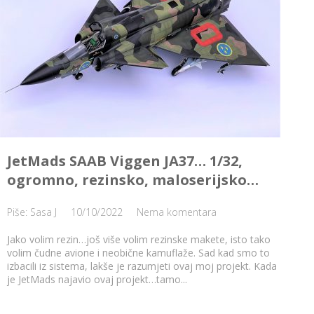
JetMads SAAB Viggen JA37… 1/32,
ogromno, rezinsko, maloserijsko…
Piše: Sasa J
10/10/2022
Nema komentara
Jako volim rezin…još više volim rezinske makete, isto tako
volim čudne avione i neobične kamuflaže. Sad kad smo to
izbacili iz sistema, lakše je razumjeti ovaj moj projekt. Kada
je JetMads najavio ovaj projekt…tamo...