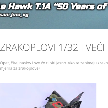
e Hawk T.1A “50 Years of
sao: jura_vg
ZRAKOPLOVI 1/32 I VEĆI
Opet, čitaj naslov i sve će ti biti jasno. Ako te zanimaju zr
mjerila za zrakoplove?