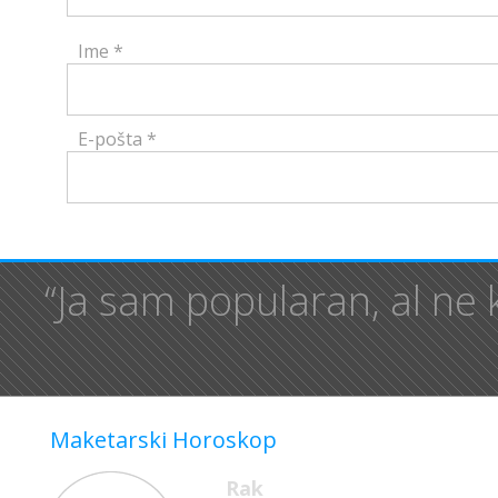
Ime
*
E-pošta
*
“Ja sam popularan, al ne 
Maketarski Horoskop
Rak