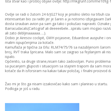
Ista stvar kao i prošloj objavi ovdje: http://mkgrunf.com/me109g-1
Ovdje se radi o žutom 24 6/JG27 koji je prisilno sletio na trbuh iza n
interesantan bio za raditi jer je šaren a ja notorno izbjegavam žar
dosta izrauban avion pa sam ga tako i pokušao napraviti. Oznak
Barracudacals(Cartograf ali deeeeebele…spiralu sam mogao razvlačit
ali zato debljinaaaaaa…..).
Dobio je Airesov cockpit, GWH pojaseve, Eduardove auspuhe i ono n
malim ispupčenjima za kotače.
Kamuflaža je tipična za Erlu: RLM74/75/76 sa nazubljenom šarom n
broj, RVT traka špricana. Malo sam se zaigrao sa fejdanjem ali n
ispalo.
Opčenito, sa druge strane,nisam tako zadovoljan. Puno problema 
sa pucanjem gluposti i situacijom sa stajnim trapom da sam mora
kotače da ih isforsiram na kakav takav položaj, i finalni proizvod da
Žao mi je što ga nisam izzakovičao kako sam i planirao u startu.
Podloga je još u radu.