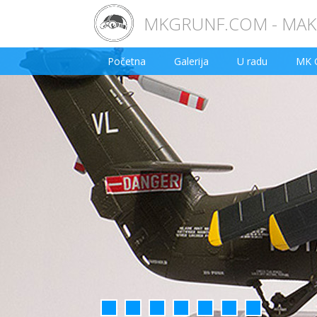
MKGRUNF.COM - MAKE
Početna
Galerija
U radu
MK 
1
2
3
4
5
6
7