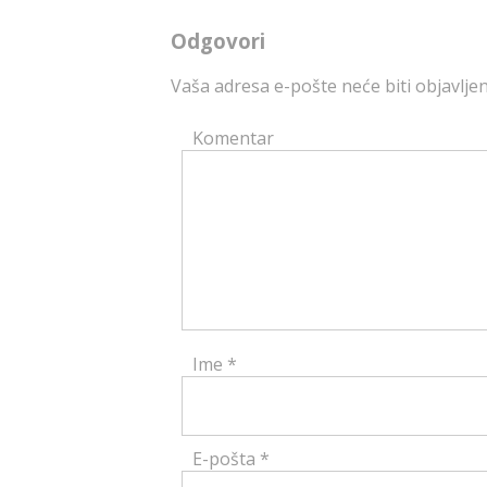
Odgovori
Vaša adresa e-pošte neće biti objavljen
Komentar
Ime
*
E-pošta
*