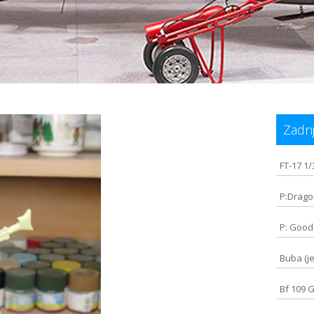
Zadnj
FT-17 1
P:Drago
P: Good
Buba (je
Bf 109 G