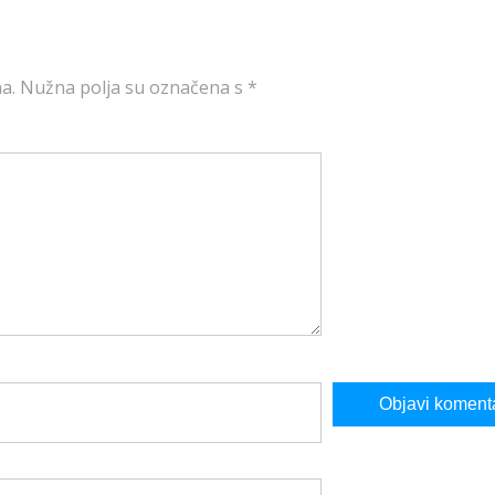
a.
Nužna polja su označena s
*