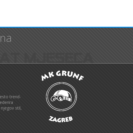
nna
esto trend-
ederira
jegov stil,