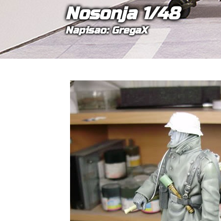
Nosonja 1/48
Napisao: GregaX