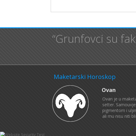
“Grunfovci su fak
Maketarski Horoskop
Ovan
Ovan je u maketa
setter. Samouvjer
pigmentom i ulji
ali mu nisu niti 