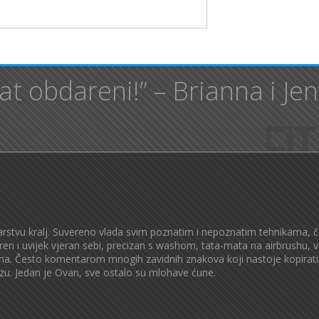
at obdareni!” – Brianna i Je
rstvu kralj. Suvereno vlada svim poznatim i nepoznatim tehnikama, č
en i uvijek vjeran sebi, precizan s washom, tata-mata na airbrushu, v
ma. Često komentarom mnogih zavidnih znakova koji nastoje kopirati n
blizu. Jedan je Ovan, sve ostalo su mlohave ćune.