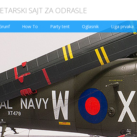
TARSKI SAJT ZA ODRASLE
Grunf
How To
Party tent
Oglasnik
Liga prvaka