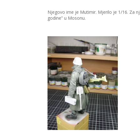
Njegovo ime je Mutimir. Mjerilo je 1/16. Za n
godine” u Mosonu.