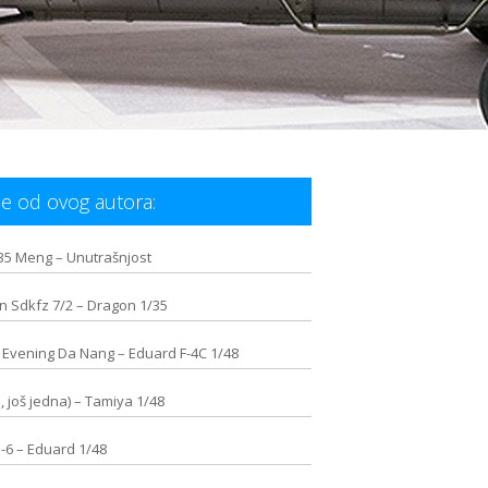
e od ovog autora:
/35 Meng – Unutrašnjost
n Sdkfz 7/2 – Dragon 1/35
 Evening Da Nang – Eduard F-4C 1/48
, još jedna) – Tamiya 1/48
-6 – Eduard 1/48