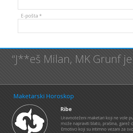
E-pošta
*
“J**eš Milan, MK Grunf je
Maketarski Horoskop
Ribe
Uravnoteženi maketari koji ne vole p
može napraviti blato, prašina, garež o
Emotivci koji su intimno vezani za s