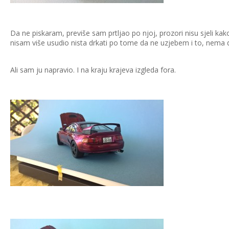
Da ne piskaram, previše sam prtljao po njoj, prozori nisu sjeli ka
nisam više usudio nista drkati po tome da ne uzjebem i to, nema d
Ali sam ju napravio. I na kraju krajeva izgleda fora.