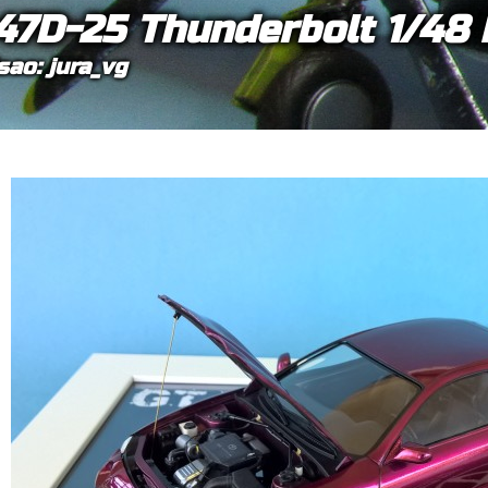
47D-25 Thunderbolt 1/48
sao: jura_vg