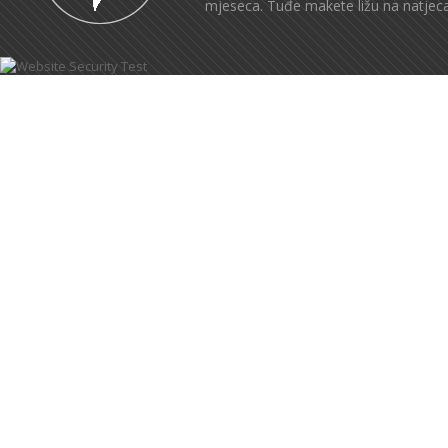
mjeseca. Tuđe makete ližu na natjec