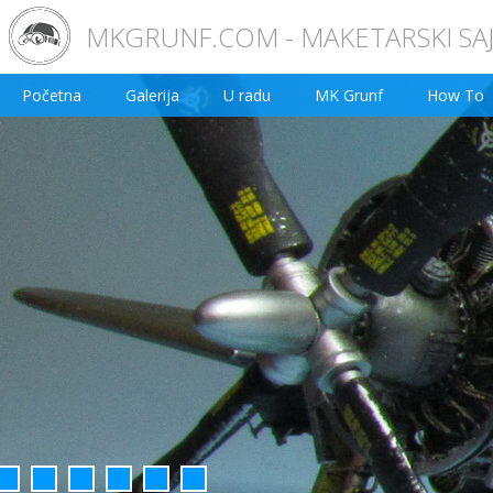
MKGRUNF.COM - MAKETARSKI SA
Početna
Galerija
U radu
MK Grunf
How To
2
3
4
5
6
7