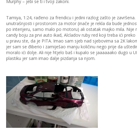
Murphy – jebi se ti i tvoji zakoni.
Tamiya, 1:24, rađeno za frendicu i jedini razlog zašto je završena
unutrašnjosti i prostorom za motor (inače je rekla da bude jedn
po interijeru, samo malo po motoru) ali ostatak majko mila. Nije
candy boju za prvi auto ikad, Alcladov ruby red koji treba ići preko s
u pravu ste, da je PITA. Imao sam sjeb nad sjebovima sa 2K lakom 
jer sam se điberio i zamiješao manju količinu nego prije da uštedi
moralo ići dolje. Ali nije htjelo baš i kupalo se jaaaaaako dugo u UK
plastiku jer sam imao dalje pizdarija sa njom.