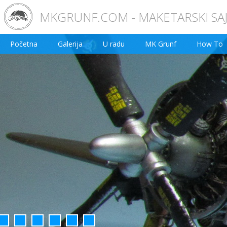
MKGRUNF.COM - MAKETARSKI SA
Početna
Galerija
U radu
MK Grunf
How To
2
3
4
5
6
7