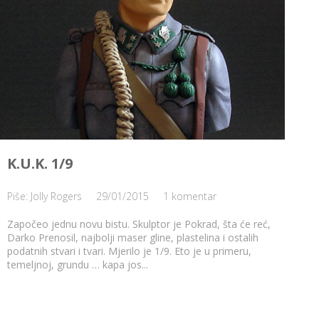
K.U.K. 1/9
Piše: Jolly Rogers
29/01/2015
1 komentar
Započeo jednu novu bistu. Skulptor je Pokrad, šta će reć,
Darko Prenosil, najbolji maser gline, plastelina i ostalih
podatnih stvari i tvari. Mjerilo je 1/9. Eto je u primeru,
temeljnoj, grundu … kapa jos...