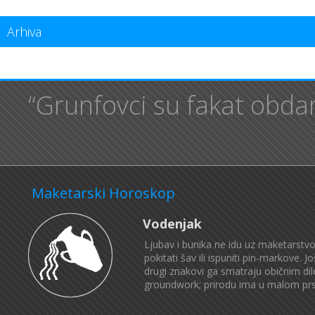
Arhiva
“Grunfovci su fakat obdar
Maketarski Horoskop
Vodenjak
Ljubav i bunika ne idu uz maketarstvo.
pokitati šav ili ispuniti pin-markove. 
drugi znakovi ga smatraju običnim di
groundwork; prirodu ima u malom prstu