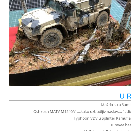
U 
Možda su u šumi
Oshkosh MATV M1240A1….kako uzbudljiv naslov…. 1. dio 
Typhoon VDV u Splinter Kamuflaž
Humvee baza