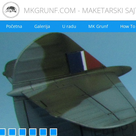
MKGRUNF.COM - MAKETARSKI SAJ
Početna
Galerija
U radu
MK Grunf
How To
2
3
4
5
6
7