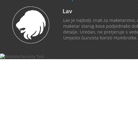
Lav
Lav je najbolji znak za maketarstvo,
maketar starog kova podjednako dobar
detalje. Uredan, ne pretjeruje s ved
Umjesto Gunzeta koristi Humbrolke. N