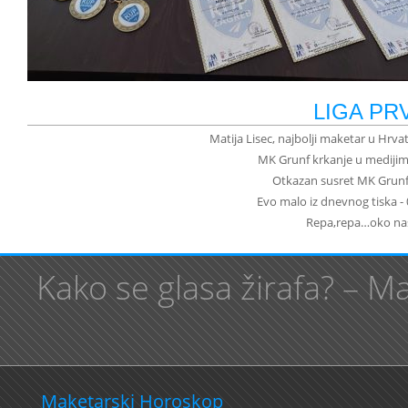
LIGA PR
Matija Lisec, najbolji maketar u Hrva
MK Grunf krkanje u medijim
Otkazan susret MK Grunf
Evo malo iz dnevnog tiska - 
Repa,repa…oko nas!
Kako se glasa žirafa? – 
Maketarski Horoskop