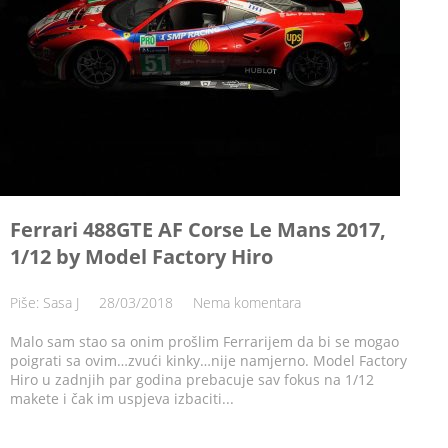
Ferrari 488GTE AF Corse Le Mans 2017,
1/12 by Model Factory Hiro
Piše: Sasa J
28/03/2018
Nema komentara
Malo sam stao sa onim prošlim Ferrarijem da bi se mogao
poigrati sa ovim…zvući kinky…nije namjerno. Model Factory
Hiro u zadnjih par godina prebacuje sav fokus na 1/12
makete i čak im uspjeva izbaciti...