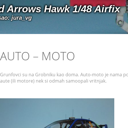
d Arrows Hawk 1/48 Airfix
sao: jura_vg
AUTO – MOTO
Grunfovci su na Grobniku kao doma. Auto-moto je nama posebn
aute (ili motore) nek si odmah samoopali vritnjak.