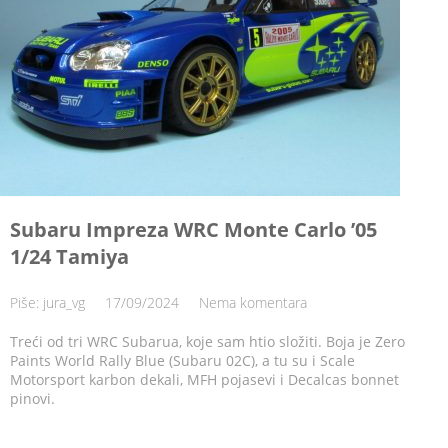
Subaru Impreza WRC Monte Carlo ’05
1/24 Tamiya
Piše: jura_vg
17/09/2024
Nema komentara
Treći od tri WRC Subarua, koje sam htio složiti. Boja je Zero
Paints World Rally Blue (Subaru 02C), a tu su i Scale
Motorsport karbon dekali, MFH pojasevi i Decalcas bonnet
pinovi.