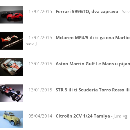
17/01/2015 :
Ferrari 599GTO, dva zapravo
- Sasa
17/01/2015 :
Mclaren MP4/5 ili ti ga ona Marlb
Sasa J
13/01/2015 :
Aston Martin Gulf Le Mans u pija
13/01/2015 :
STR 3 ili ti Scuderia Torro Rosso il
05/04/2014 :
Citroën 2CV 1/24 Tamiya
- jura_vg