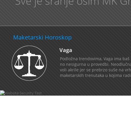
“Sve je sranje osim MK Gr
Maketarski Horoskop
Vaga
Podložna trendovima, Vaga ima baš s
no nesigurna u provedbi. Neodlučna, 
voli akrile jer se prebrzo suše na v
maketarskih trenutaka u kojima radi