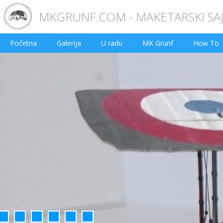
MKGRUNF.COM - MAKETARSKI SA
Početna
Galerija
U radu
MK Grunf
How To
2
3
4
5
6
7