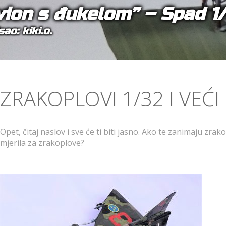
vion s đukelom” – Spad 1
ao: kiki.o.
ZRAKOPLOVI 1/32 I VEĆI
Opet, čitaj naslov i sve će ti biti jasno. Ako te zanimaju zr
mjerila za zrakoplove?