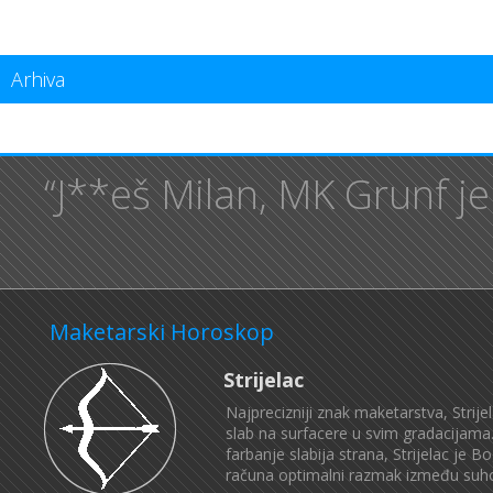
Arhiva
“J**eš Milan, MK Grunf je
Maketarski Horoskop
Strijelac
Najprecizniji znak maketarstva, Strij
slab na surfacere u svim gradacijama. 
farbanje slabija strana, Strijelac j
računa optimalni razmak između suhog