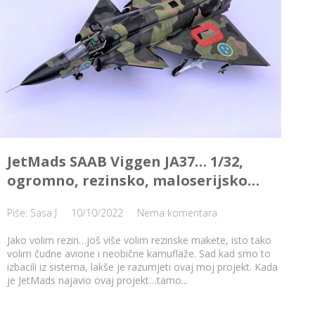
JetMads SAAB Viggen JA37… 1/32,
ogromno, rezinsko, maloserijsko…
Piše: Sasa J
10/10/2022
Nema komentara
Jako volim rezin…još više volim rezinske makete, isto tako
volim čudne avione i neobične kamuflaže. Sad kad smo to
izbacili iz sistema, lakše je razumjeti ovaj moj projekt. Kada
je JetMads najavio ovaj projekt…tamo...