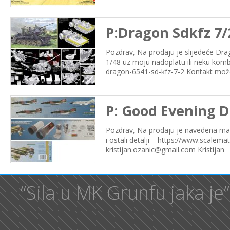
P:Dragon Sdkfz 7/
Pozdrav, Na prodaju je slijedeće Dr
1/48 uz moju nadoplatu ili neku komb
dragon-6541-sd-kfz-7-2 Kontakt može 
P: Good Evening D
Pozdrav, Na prodaju je navedena ma
i ostali detalji – https://www.scale
kristijan.ozanic@gmail.com Kristijan
“Sila u MK Grunfu jaka je