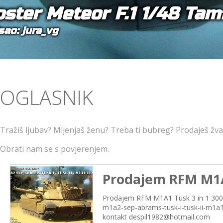
oster Meteor F.1 1/48 Tam
sao: jura_vg
OGLASNIK
Tražiš ljubav? Mijenjaš ženu? Treba ti bubreg? Prodaješ žva
Obrati nam se s povjerenjem.
Prodajem RFM M1A1
Prodajem RFM M1A1 Tusk 3 in 1 300,
m1a2-sep-abrams-tusk-i-tusk-ii-m1a1-
kontakt despil1982@hotmail.com