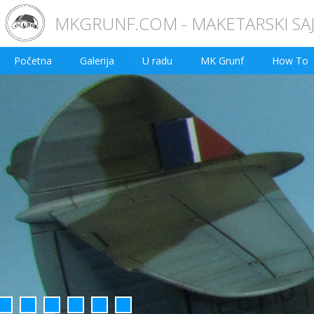
MKGRUNF.COM - MAKETARSKI SA
Početna
Galerija
U radu
MK Grunf
How To
2
3
4
5
6
7