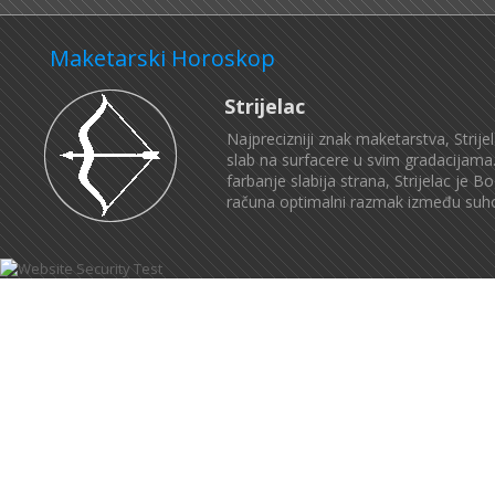
Maketarski Horoskop
Strijelac
Najprecizniji znak maketarstva, Strij
slab na surfacere u svim gradacijama. 
farbanje slabija strana, Strijelac j
računa optimalni razmak između suhog