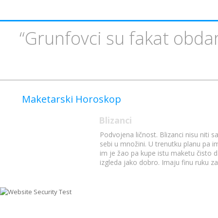
“Grunfovci su fakat obdar
Maketarski Horoskop
Blizanci
Podvojena ličnost. Blizanci nisu niti 
sebi u množini. U trenutku planu pa im
im je žao pa kupe istu maketu čisto 
izgleda jako dobro. Imaju finu ruku za