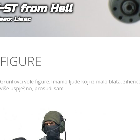
-ST from Hell
sao: Lisec
FIGURE
Grunfovci vole figure. Imamo ljude koji iz malo blata, ziheri
više uspješno, prosudi sam.