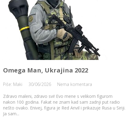
Omega Man, Ukrajina 2022
Piše: Maki
30/06/2026
Nema komentara
Zdravo maleni, zdravo svi! Evo mene s velikom figurom
nakon 100 godina. Fakat ne znam kad sam zadnji put radio
nešto ovako. Enivej, figura je Red Anvil i prikazuje Rusa u Siriji.
Ja sam...