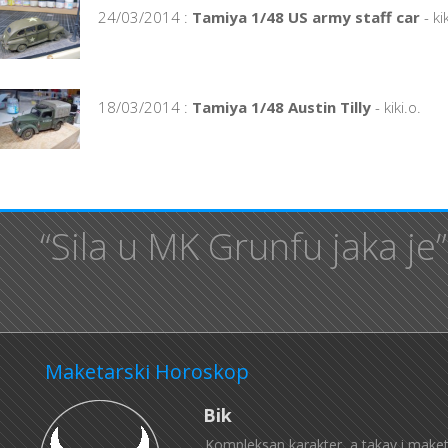
24/03/2014 :
Tamiya 1/48 US army staff car
- kik
18/03/2014 :
Tamiya 1/48 Austin Tilly
- kiki.o.
“Sila u MK Grunfu jaka je
Maketarski Horoskop
Bik
Kompleksan karakter, a takav i maketa