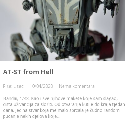
AT-ST from Hell
Piše: Lisec
10/04/2020
Nema komentara
Bandai, 1/48. Kao i sve njihove makete koje sam slagao,
čista uživancija za složiti. Od otvaranja kutije do kraja tjedan
dana. Jedina stvar koja me malo sprcala je čudno random
pucanje nekih djelova koje...