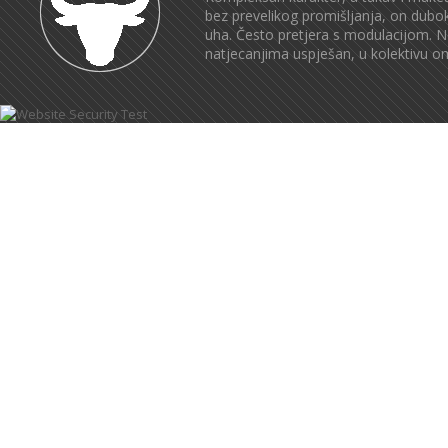
bez prevelikog promišljanja, on dubok
uha. Često pretjera s modulacijom. N
natjecanjima uspješan, u kolektivu om