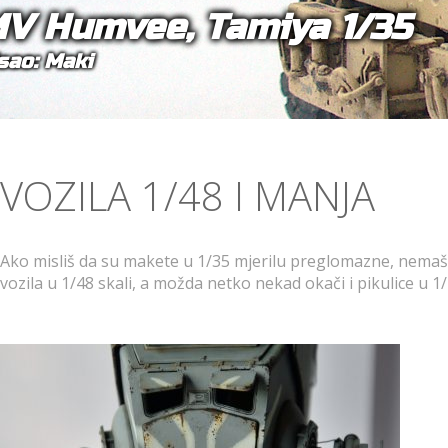
V Humvee, Tamiya 1/35
sao: Maki
VOZILA 1/48 I MANJA
Ako misliš da su makete u 1/35 mjerilu preglomazne, nemaš m
vozila u 1/48 skali, a možda netko nekad okači i pikulice u 1/