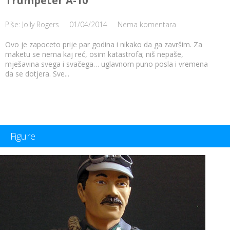
Trumpeter A-10
Piše: Jolly Rogers
01/04/2014
Nema komentara
Ovo je zapoceto prije par godina i nikako da ga završim. Za
maketu se nema kaj reć, osim katastrofa; niš nepaše,
mješavina svega i svačega… uglavnom puno posla i vremena
da se dotjera. Sve...
Figure