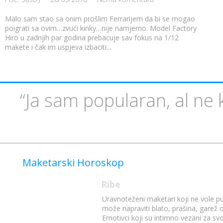
Malo sam stao sa onim prošlim Ferrarijem da bi se mogao
poigrati sa ovim…zvući kinky…nije namjerno. Model Factory
Hiro u zadnjih par godina prebacuje sav fokus na 1/12
makete i čak im uspjeva izbaciti...
“Ja sam popularan, al ne 
Maketarski Horoskop
Ribe
Uravnoteženi maketari koji ne vole p
može napraviti blato, prašina, garež o
Emotivci koji su intimno vezani za s