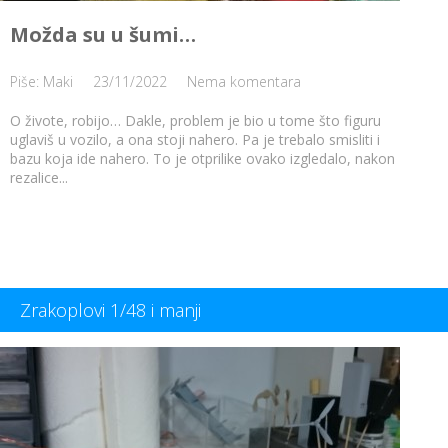
Možda su u šumi…
Piše: Maki
23/11/2022
Nema komentara
O živote, robijo… Dakle, problem je bio u tome što figuru
uglaviš u vozilo, a ona stoji nahero. Pa je trebalo smisliti i
bazu koja ide nahero. To je otprilike ovako izgledalo, nakon
rezalice...
Zrakoplovi 1/48 i manji