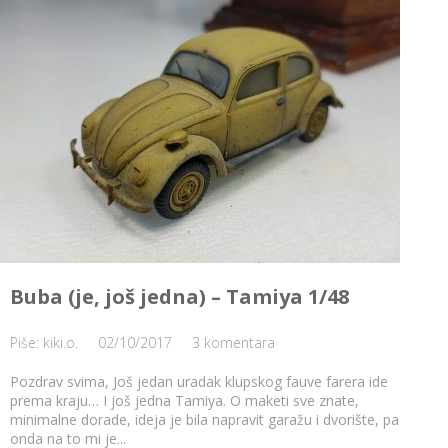
Buba (je, još jedna) – Tamiya 1/48
Piše: kiki.o.
02/10/2017
3 komentara
Pozdrav svima, Još jedan uradak klupskog fauve farera ide
prema kraju… I još jedna Tamiya. O maketi sve znate,
minimalne dorade, ideja je bila napravit garažu i dvorište, pa
onda na to mi je...