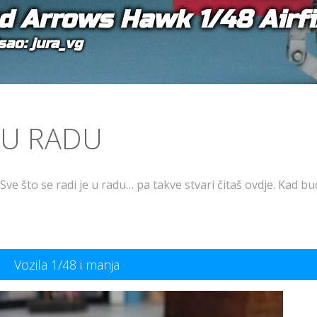
d Arrows Hawk 1/48 Airfi
sao: jura_vg
U RADU
Sve što se radi je u radu… pa takve stvari čitaš ovdje. Kad 
Vozila 1/48 i manja