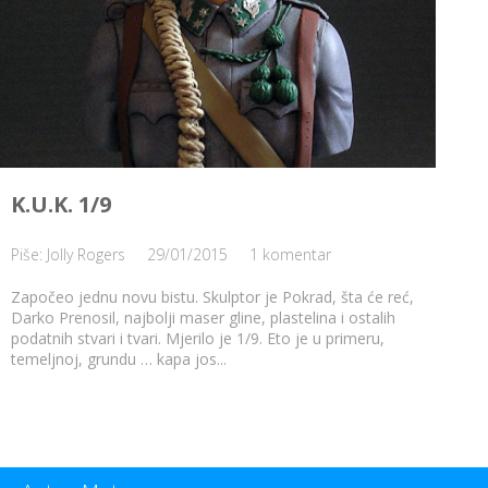
K.U.K. 1/9
Piše: Jolly Rogers
29/01/2015
1 komentar
Započeo jednu novu bistu. Skulptor je Pokrad, šta će reć,
Darko Prenosil, najbolji maser gline, plastelina i ostalih
podatnih stvari i tvari. Mjerilo je 1/9. Eto je u primeru,
temeljnoj, grundu … kapa jos...