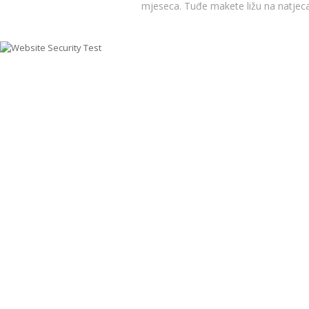
mjeseca. Tuđe makete ližu na natjec