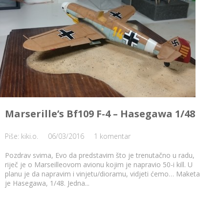
Marserille’s Bf109 F-4 – Hasegawa 1/48
Piše: kiki.o.
06/03/2016
1 komentar
Pozdrav svima, Evo da predstavim što je trenutačno u radu,
riječ je o Marseilleovom avionu kojim je napravio 50-i kill. U
planu je da napravim i vinjetu/dioramu, vidjeti ćemo… Maketa
je Hasegawa, 1/48. Jedna...